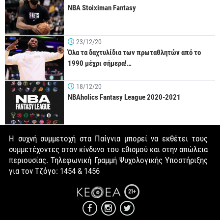
NBA Stoiximan Fantasy
23/12/20
Όλα τα δαχτυλίδια των πρωταθλητών από το
1990 μέχρι σήμερα!…
18/12/20
NBAholics Fantasy League 2020-2021
Η συχνή συμμετοχή στα Παίγνια μπορεί να εκθέτει τους
συμμετέχοντες στον κίνδυνο του εθισμού και στην απώλεια
περιουσίας. Τηλεφωνική Γραμμή Ψυχολογικής Υποστήριξης
για τον Τζόγο: 1454 & 1456
21+