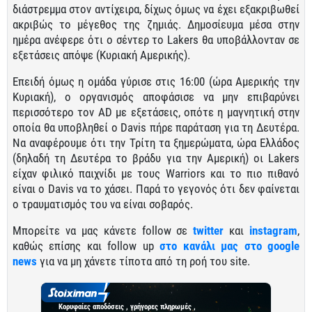
διάστρεμμα στον αντίχειρα, δίχως όμως να έχει εξακριβωθεί
ακριβώς το μέγεθος της ζημιάς. Δημοσίευμα μέσα στην
ημέρα ανέφερε ότι ο σέντερ το Lakers θα υποβάλλονταν σε
εξετάσεις απόψε (Κυριακή Αμερικής).
Επειδή όμως η ομάδα γύρισε στις 16:00 (ώρα Αμερικής την
Κυριακή), ο οργανισμός αποφάσισε να μην επιβαρύνει
περισσότερο τον AD με εξετάσεις, οπότε η μαγνητική στην
οποία θα υποβληθεί ο Davis πήρε παράταση για τη Δευτέρα.
Να αναφέρουμε ότι την Τρίτη τα ξημερώματα, ώρα Ελλάδος
(δηλαδή τη Δευτέρα το βράδυ για την Αμερική) οι Lakers
είχαν φιλικό παιχνίδι με τους Warriors και το πιο πιθανό
είναι ο Davis να το χάσει. Παρά το γεγονός ότι δεν φαίνεται
ο τραυματισμός του να είναι σοβαρός.
Μπορείτε να μας κάνετε follow σε
twitter
και
instagram
,
καθώς επίσης και follow up
στο κανάλι μας στο google
news
για να μη χάνετε τίποτα από τη ροή του site.
Κορυφαίες αποδόσεις , γρήγορες πληρωμές ,