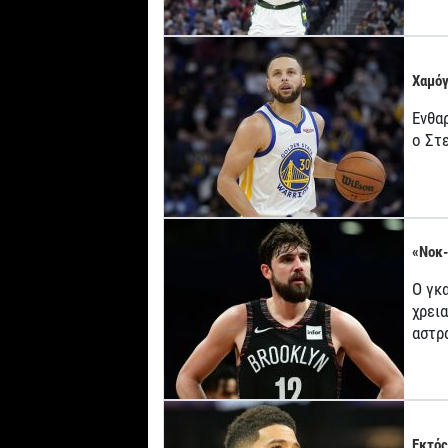
Χαμόγ
Ενθα
ο Στ
«Νοκ-
Ο γκ
χρει
αστρ
Εκτός