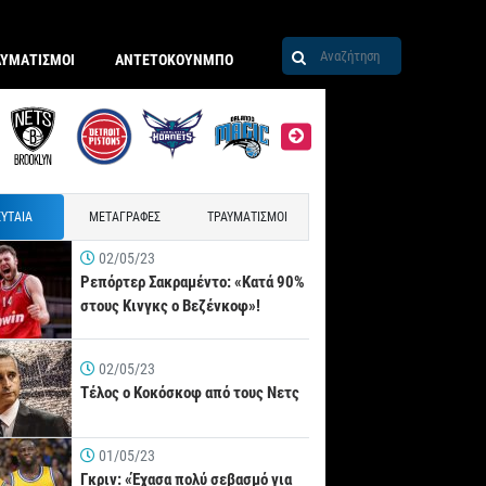
ΑΥΜΑΤΙΣΜΟΙ
ΑΝΤΕΤΟΚΟΥΝΜΠΟ
ΥΤΑΙΑ
ΜΕΤΑΓΡΑΦΕΣ
ΤΡΑΥΜΑΤΙΣΜΟΙ
02/05/23
Ρεπόρτερ Σακραμέντο: «Κατά 90%
στους Κινγκς ο Βεζένκοφ»!
02/05/23
Τέλος ο Κοκόσκοφ από τους Νετς
01/05/23
Γκριν: «Έχασα πολύ σεβασμό για