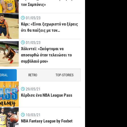
τον Σαμπόνις»
01/05/23
Κάρι: «Είναι ξεχωριστό να ξέρεις
ότι θα παίξεις με τον…
01/05/23
Χόλιντεϊ: «Σκέφτομαι να
αποσυρθώ όταν τελειώσει το
συμβόλαιό μου»
TORIAL
RETRO
TOP-STORIES
29/05/21
Κέρδισε ένα NBA League Pass
10/03/21
NBA Fantasy League by Foxbet