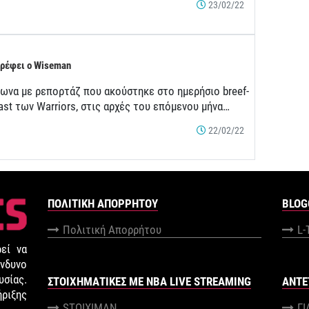
23/02/22
ρέφει ο Wiseman
ωνα με ρεπορτάζ που ακούστηκε στο ημερήσιο breef-
ast των Warriors, στις αρχές του επόμενου μήνα…
22/02/22
ΠΟΛΙΤΙΚΉ ΑΠΟΡΡΉΤΟΥ
BLOG
Πολιτική Απορρήτου
L-
εί να
νδυνο
σίας.
ΣΤΟΙΧΗΜΑΤΙΚΕΣ ΜΕ NBA LIVE STREAMING
ANTE
ήριξης
STOIXIMAN
Γ