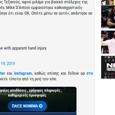
ς Τεξανούς, αφού μιλάμε για βασικό στέλεχος της
ets, Mike D’Antoni εμφανίστηκε καθυσηχαστικός
παν ότι είναι ΟΚ. Οπότε μένω σε αυτό», απάντησε σε
 with apparent hand injury
 19, 2019
tter
και
instagram
, καθώς επίσης και follow up
στο
νετε τίποτα από τη ροή του site.
φαίες αποδόσεις , γρήγορες πληρωμές ,
καθημερινές προσφορές
ΠΑΙΞΕ ΝΟΜΙΜΑ