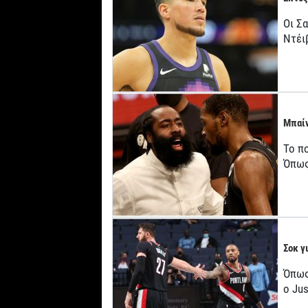
Οι Σ
Ντέι
Μπαίν
Το π
Όπως
Σοκ γ
Όπως
o Jus