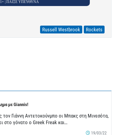
 21+ | ΠΑΙΞΕ ΥΠΕΥΘΥΝΑ
Russell Westbrook
Rockets
ημα με Giannis!
ς τον Γιάννη Αντετοκούνμπο οι Μπακς στη Μινεσότα,
ει στο γόνατο ο Greek Freak και…
19/03/22