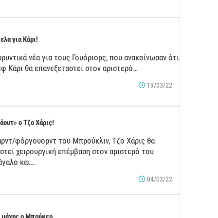
ελα για Κάρι!
ρρυντικά νέα για τους Γουόριορς, που ανακοίνωσαν ότι
εφ Κάρι θα επανεξεταστεί στον αριστερό…
19/03/22
άουτ» ο Τζο Χάρις!
αρντ/φόργουορντ του Μπρούκλιν, Τζο Χάρις θα
αστεί χειρουργική επέμβαση στον αριστερό του
άγαλο και…
04/03/22
 μάχης ο Μπούκερ