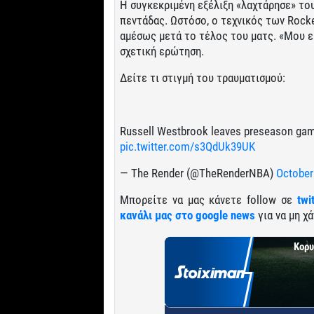
Η συγκεκριμένη εξέλιξη «λαχτάρησε» του
πεντάδας. Ωστόσο, ο τεχνικός των Rock
αμέσως μετά το τέλος του ματς. «Μου εί
σχετική ερώτηση.
Δείτε τι στιγμή του τραυματισμού:
Russell Westbrook leaves preseason game
pic.twitter.com/s3QdUk39UK
— The Render (@TheRenderNBA)
October
Μπορείτε να μας κάνετε follow σε
twi
κανάλι μας στο google news
για να μη χά
Κορυ