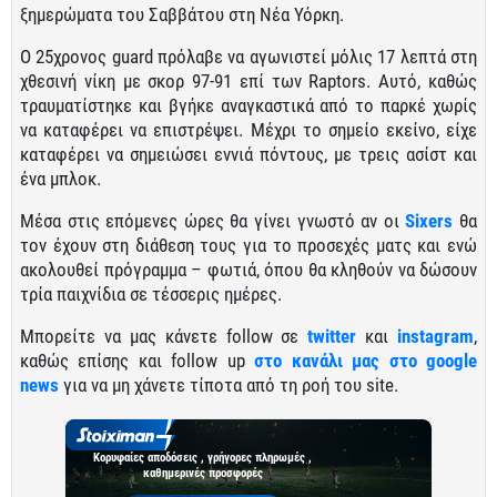
ξημερώματα του Σαββάτου στη Νέα Υόρκη.
Ο 25χρονος guard πρόλαβε να αγωνιστεί μόλις 17 λεπτά στη
χθεσινή νίκη με σκορ 97-91 επί των Raptors. Αυτό, καθώς
τραυματίστηκε και βγήκε αναγκαστικά από το παρκέ χωρίς
να καταφέρει να επιστρέψει. Μέχρι το σημείο εκείνο, είχε
καταφέρει να σημειώσει εννιά πόντους, με τρεις ασίστ και
ένα μπλοκ.
Μέσα στις επόμενες ώρες θα γίνει γνωστό αν οι
Sixers
θα
τον έχουν στη διάθεση τους για το προσεχές ματς και ενώ
ακολουθεί πρόγραμμα – φωτιά, όπου θα κληθούν να δώσουν
τρία παιχνίδια σε τέσσερις ημέρες.
Μπορείτε να μας κάνετε follow σε
twitter
και
instagram
,
καθώς επίσης και follow up
στο κανάλι μας στο google
news
για να μη χάνετε τίποτα από τη ροή του site.
Κορυφαίες αποδόσεις , γρήγορες πληρωμές ,
καθημερινές προσφορές