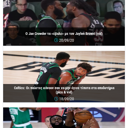
Ο Jae Crowder τα «έβαλε» με τον Jaylen Brown! (vid)
20/09/20
Celtics: Οι παίκτες κάνουν σαν να μην έγινε τίποτα στα αποδυτήρια
(pics & vid)
18/09/20