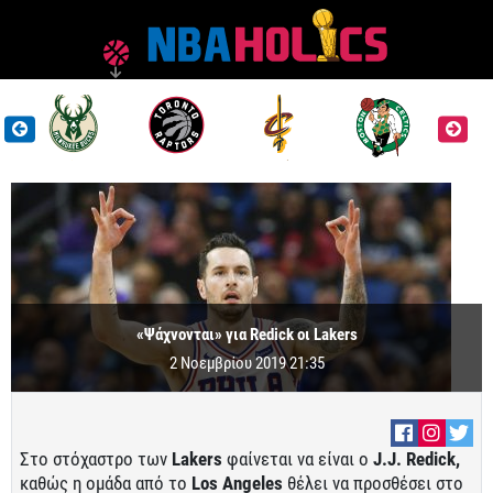
«Ψάχνονται» για Redick οι Lakers
2 Νοεμβρίου 2019 21:35
Στο στόχαστρο των
Lakers
φαίνεται να είναι ο
J.J. Redick,
καθώς η ομάδα από το
Los Angeles
θέλει να προσθέσει στο