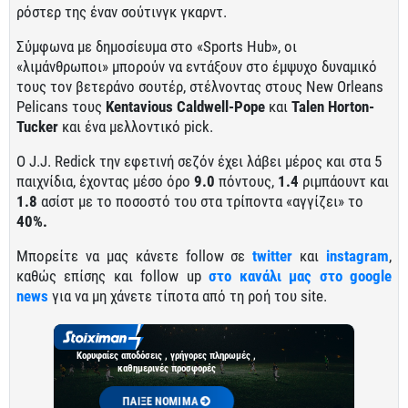
ρόστερ της έναν σούτινγκ γκαρντ.
Σύμφωνα με δημοσίευμα στο «Sports Hub», οι
«λιμάνθρωποι» μπορούν να εντάξουν στο έμψυχο δυναμικό
τους τον βετεράνο σουτέρ, στέλνοντας στους New Orleans
Pelicans τους
Kentavious Caldwell-Pope
και
Talen Horton-
Tucker
και ένα μελλοντικό pick.
Ο J.J. Redick την εφετινή σεζόν έχει λάβει μέρος και στα 5
παιχνίδια, έχοντας μέσο όρο
9.0
πόντους,
1.4
ριμπάουντ και
1.8
ασίστ με το ποσοστό του στα τρίποντα «αγγίζει» το
40%.
Μπορείτε να μας κάνετε follow σε
twitter
και
instagram
,
καθώς επίσης και follow up
στο κανάλι μας στο google
news
για να μη χάνετε τίποτα από τη ροή του site.
Κορυφαίες αποδόσεις , γρήγορες πληρωμές ,
καθημερινές προσφορές
ΠΑΙΞΕ ΝΟΜΙΜΑ