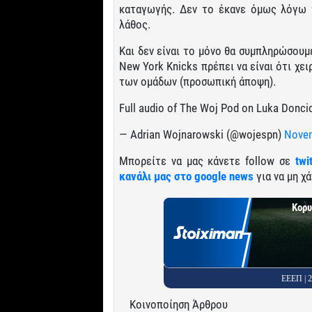
καταγωγής. Δεν το έκανε όμως λόγω τ
λάθος.
Και δεν είναι το μόνο θα συμπληρώσουμε
New York Knicks πρέπει να είναι ότι χει
των ομάδων (προσωπική άποψη).
Full audio of The Woj Pod on Luka Donci
— Adrian Wojnarowski (@wojespn)
Novem
Μπορείτε να μας κάνετε follow σε
twi
κανάλι μας στο google news
για να μη χά
Κορυ
ΕΕΕΠ |
Κοινοποίηση Άρθρου