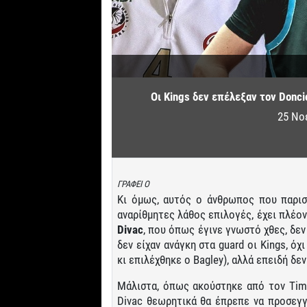
Οι Kings δεν επέλεξαν τον Doncic
25 Νο
ΓΡΑΦΕΙ Ο
Κι όμως, αυτός ο άνθρωπος που παρι
αναρίθμητες λάθος επιλογές, έχει πλέον
Divac
, που όπως έγινε γνωστό χθες, δε
δεν είχαν ανάγκη στα guard οι Kings, όχ
κι επιλέχθηκε ο Bagley), αλλά επειδή δε
Μάλιστα, όπως ακούστηκε από τον Tim
Divac θεωρητικά θα έπρεπε να προσεγγ