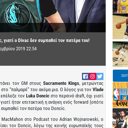
, γιατί ο Divac δεν συμπαθεί τον πατέρα του!
εμβρίου 2019 22:54
EDI
στάνει τον GM στους
Sacramento Kings
, μετρώντας
 στο “παλμαρέ” του ακόμα μια. Ο λόγος για τον
Vlade
ν επέλεξε τον
Luka
Doncic
στο περσινό draft, όχι γιατί
ι γιατί ήταν επιτακτική η ανάγκη ενός forward (οπότε
ν συμπαθεί τον πατέρα του Doncic.
 MacMahon στο Podcast του Adrian Wojnarowski, ο
ίσει τον Doncic, λόγω της κοινής ευρωπαϊκής τους