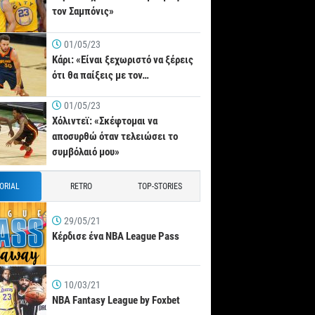
τον Σαμπόνις»
01/05/23
Κάρι: «Είναι ξεχωριστό να ξέρεις
ότι θα παίξεις με τον…
01/05/23
Χόλιντεϊ: «Σκέφτομαι να
αποσυρθώ όταν τελειώσει το
συμβόλαιό μου»
TORIAL
RETRO
TOP-STORIES
29/05/21
Κέρδισε ένα NBA League Pass
10/03/21
NBA Fantasy League by Foxbet