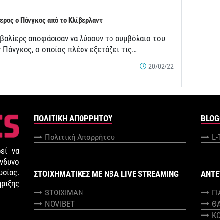
ερος ο Πάνγκος από το Κλίβερλαντ
αβαλίερς αποφάσισαν να λύσουν το συμβόλαιο του
ν Πάνγκος, ο οποίος πλέον εξετάζει τις…
20/02/22
ΠΟΛΙΤΙΚΉ ΑΠΟΡΡΉΤΟΥ
BLOG
Πολιτική Απορρήτου
L-
εί να
νδυνο
σίας.
ΣΤΟΙΧΗΜΑΤΙΚΕΣ ΜΕ NBA LIVE STREAMING
ANTE
ήριξης
STOIXIMAN
Γ
NOVIBET
Θ
Κ