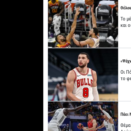
Θέλου
Το μ
και 
«Ψάχν
Οι Πό
το φ
Πάει 
Θέμα