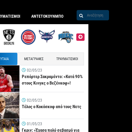
ΑΥΜΑΤΙΣΜΟΙ
ΑΝΤΕΤΟΚΟΥΝΜΠΟ
ΥΤΑΙΑ
ΜΕΤΑΓΡΑΦΕΣ
ΤΡΑΥΜΑΤΙΣΜΟΙ
02/05/23
Ρεπόρτερ Σακραμέντο: «Κατά 90%
στους Κινγκς ο Βεζένκοφ»!
02/05/23
Τέλος ο Κοκόσκοφ από τους Νετς
01/05/23
Γκριν: «Έχασα πολύ σεβασμό για