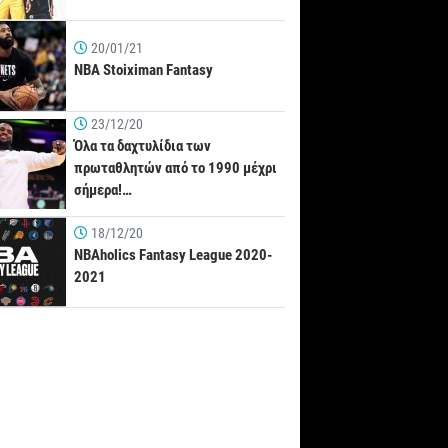
20/01/21
NBA Stoiximan Fantasy
23/12/20
Όλα τα δαχτυλίδια των
πρωταθλητών από το 1990 μέχρι
σήμερα!…
18/12/20
NBAholics Fantasy League 2020-
2021