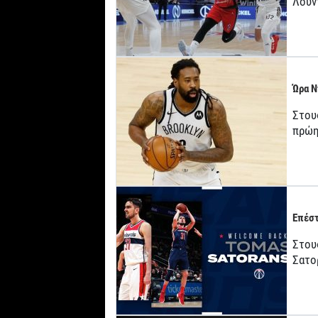
Λούν
Ώρα Ν
Στου
πρώη
Επέστ
Στους
Σατο