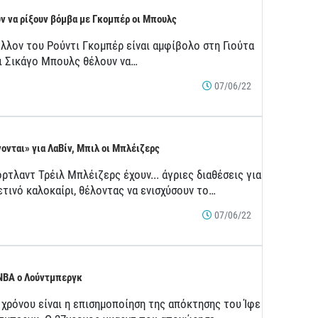
ν να ρίξουν βόμβα με Γκομπέρ οι Μπουλς
έλλον του Ρούντι Γκομπέρ είναι αμφίβολο στη Γιούτα
οι Σικάγο Μπουλς θέλουν να…
07/06/22
ονται» για ΛαΒίν, Μπιλ οι Μπλέιζερς
ρτλαντ Τρέιλ Μπλέιζερς έχουν... άγριες διαθέσεις για
ετινό καλοκαίρι, θέλοντας να ενισχύσουν το…
07/06/22
NBA ο Λούντμπεργκ
 χρόνου είναι η επισημοποίηση της απόκτησης του Ίφε