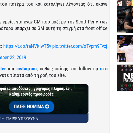
ου πατέρα του και καταλήγει λέγοντας ότι έκανε
 εμείς, για έναν GM που μαζί με τον Scott Perry των
ρότερο υπάρχει σε GM αυτή τη στιγμή στα front office
c:
https://t.co/raNVkIwT5v
pic.twitter.com/oTvpm9Fvxj
ber 22, 2019
tter
και
instagram
, καθώς επίσης και follow up
στο
νετε τίποτα από τη ροή του site.
φαίες αποδόσεις , γρήγορες πληρωμές ,
καθημερινές προσφορές
ΠΑΙΞΕ ΝΟΜΙΜΑ
 21+ | ΠΑΙΞΕ ΥΠΕΥΘΥΝΑ