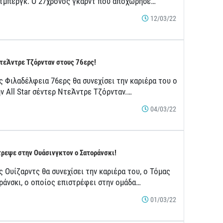
τμπεργκ. Ο 27χρονος γκαρντ που αποχώρησε…
12/03/22
τεΆντρε Τζόρνταν στους 76ερς!
ς Φιλαδέλφεια 76ερς θα συνεχίσει την καριέρα του ο
ν All Star σέντερ ΝτεΆντρε Τζόρνταν.…
04/03/22
ρεψε στην Ουάσινγκτον ο Σατοράνσκι!
 Ουίζαρντς θα συνεχίσει την καριέρα του, ο Τόμας
ράνσκι, ο οποίος επιστρέφει στην ομάδα…
01/03/22