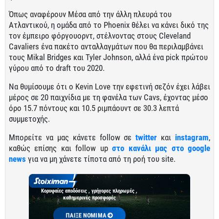
Όπως αναφέρουν Μέσα από την άλλη πλευρά του
Ατλαντικού, η ομάδα από το Phoenix θέλει να κάνει δικό της
τον έμπειρο φόργουορντ, στέλνοντας στους Cleveland
Cavaliers ένα πακέτο ανταλλαγμάτων που θα περιλαμβάνει
τους Mikal Bridges και Tyler Johnson, αλλά ένα pick πρώτου
γύρου από το draft του 2020.
Να θυμίσουμε ότι ο Kevin Love την εφετινή σεζόν έχει λάβει
μέρος σε 20 παιχνίδια με τη φανέλα των Cavs, έχοντας μέσο
όρο 15.7 πόντους και 10.5 ριμπάουντ σε 30.3 λεπτά
συμμετοχής.
Μπορείτε να μας κάνετε follow σε
twitter
και
instagram
,
καθώς επίσης και follow up
στο κανάλι μας στο google
news
για να μη χάνετε τίποτα από τη ροή του site.
Κορυφαίες αποδόσεις , γρήγορες πληρωμές ,
καθημερινές προσφορές
ΠΑΙΞΕ ΝΟΜΙΜΑ