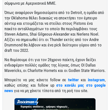
σύμφωνα με Αμερικανικά ΜΜΕ.
Όπως αναφέρουν δημοσιεύματα από το Detroit, η ομάδα από
την Oklahoma θέλει διακαώς να αποκτήσει τον έμπειρο
σέντερ και ετοιμάζεται να στείλει στους Pistons ένα
πακέτο ανταλλαγμάτων το οποίο θα περιλαμβάνει τους
Steven Adams, Shai Gilgeous-Alexander και Nerlens Noel.
Αξίζει να σημειωθεί ότι οι Thunder εκτός από τον Andre
Drummond θα λάβουν και ένα pick δεύτερου γύρου από το
draft του 2022.
Να θυμίσουμε ότι για τον 26χρονο παίκτη, έχουν δείξει
ενδιαφέρον πολλές ομάδες της λίγκας, όπως ΟΙ Dallas
Mavericks, οι Charlotte Hornets και οι Godlen State Warriors.
Μπορείτε να μας κάνετε follow σε
twitter
και
instagram
,
καθώς επίσης και follow up
στο κανάλι μας στο google
news
για να μη χάνετε τίποτα από τη ροή του site.
Κορυφαίες αποδόσεις , γρήγορες πληρωμές ,