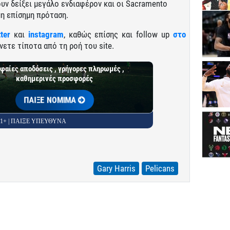
ουν δείξει μεγάλο ενδιαφέρον και οι Sacramento
μη επίσημη πρόταση.
tter
και
instagram
, καθώς επίσης και follow up
στο
νετε τίποτα από τη ροή του site.
φαίες αποδόσεις , γρήγορες πληρωμές ,
καθημερινές προσφορές
ΠΑΙΞΕ ΝΟΜΙΜΑ
 21+ | ΠΑΙΞΕ ΥΠΕΥΘΥΝΑ
Gary Harris
Pelicans