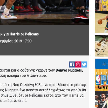
» για Harris οι Pelicans
εμβρίου 2019 17:00
EDI
σκεται και ο σούτινγκ γκαρντ των
Denver Nuggets,
λλη πλευρά του Ατλαντικού.
από τη Νεά Ορλεάνη θέλει να προσθέσει στο ρόστερ
ους Nuggets ένα πακέτο ανταλλαγμάτων, το οποίο θα
 σημειωθεί ότι οι Pelicans εκτός από τον Harris θα
ο επόμενο draft.