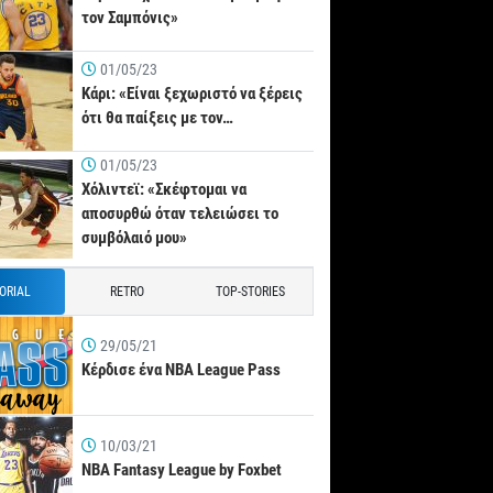
τον Σαμπόνις»
01/05/23
Κάρι: «Είναι ξεχωριστό να ξέρεις
ότι θα παίξεις με τον…
01/05/23
Χόλιντεϊ: «Σκέφτομαι να
αποσυρθώ όταν τελειώσει το
συμβόλαιό μου»
TORIAL
RETRO
TOP-STORIES
29/05/21
Κέρδισε ένα NBA League Pass
10/03/21
NBA Fantasy League by Foxbet