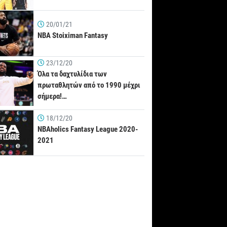
20/01/21
NBA Stoiximan Fantasy
23/12/20
Όλα τα δαχτυλίδια των
πρωταθλητών από το 1990 μέχρι
σήμερα!…
18/12/20
NBAholics Fantasy League 2020-
2021