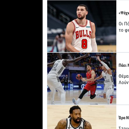
«Ψάχν
Οι Πό
το φ
Πάει 
Θέμα
Λούν
Ώρα Ν
Στου