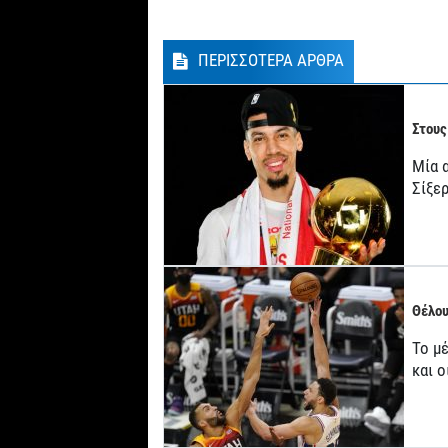
ΠΕΡΙΣΣΟΤΕΡΑ ΑΡΘΡΑ
Στους
Μία 
Σίξερ
Θέλου
Το μ
και 