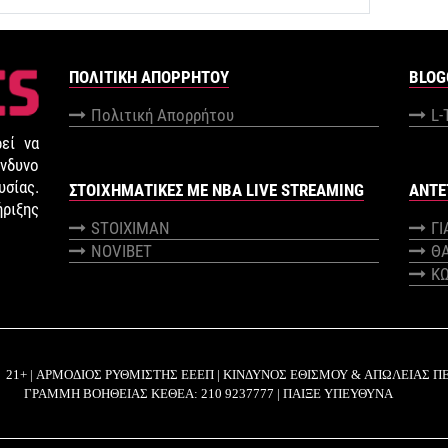
ΠΟΛΙΤΙΚΉ ΑΠΟΡΡΉΤΟΥ
BLOG
Πολιτική Απορρήτου
L-
εί να
νδυνο
σίας.
ΣΤΟΙΧΗΜΑΤΙΚΕΣ ΜΕ NBA LIVE STREAMING
ANTE
ήριξης
STOIXIMAN
Γ
NOVIBET
Θ
Κ