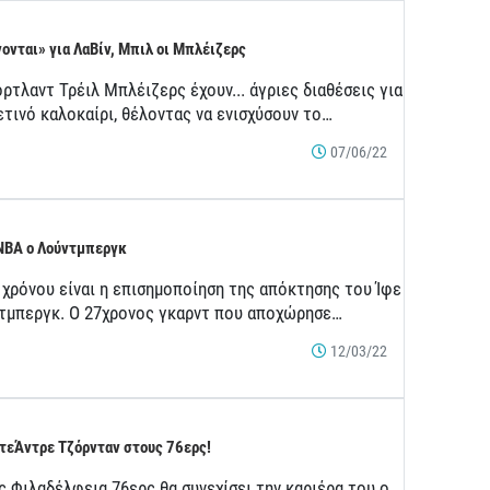
ονται» για ΛαΒίν, Μπιλ οι Μπλέιζερς
ρτλαντ Τρέιλ Μπλέιζερς έχουν... άγριες διαθέσεις για
ετινό καλοκαίρι, θέλοντας να ενισχύσουν το…
07/06/22
NBA ο Λούντμπεργκ
 χρόνου είναι η επισημοποίηση της απόκτησης του Ίφε
τμπεργκ. Ο 27χρονος γκαρντ που αποχώρησε…
12/03/22
τεΆντρε Τζόρνταν στους 76ερς!
ς Φιλαδέλφεια 76ερς θα συνεχίσει την καριέρα του ο