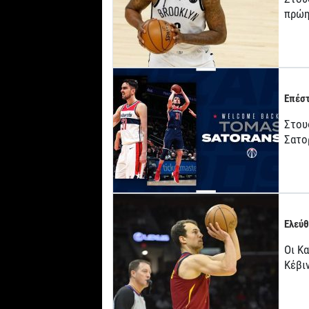
πρώη
Επέστ
Στους
Σατο
Ελεύθ
Οι Κ
Κέβι