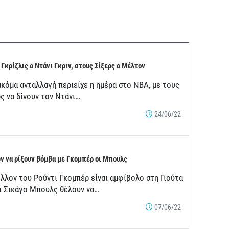
 Γκρίζλις ο Ντάνι Γκριν, στους Σίξερς ο Μέλτον
ακόμα ανταλλαγή περιείχε η ημέρα στο ΝΒΑ, με τους
ς να δίνουν τον Ντάνι…
24/06/22
ν να ρίξουν βόμβα με Γκομπέρ οι Μπουλς
έλλον του Ρούντι Γκομπέρ είναι αμφίβολο στη Γιούτα
οι Σικάγο Μπουλς θέλουν να…
07/06/22