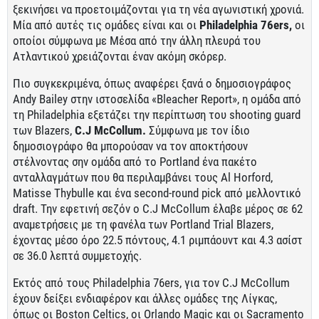
ξεκινήσει να προετοιμάζονται για τη νέα αγωνιστική χρονιά.
Μία από αυτές τις ομάδες είναι και οι
Philadelphia 76ers,
οι
οποίοι σύμφωνα με Μέσα από την άλλη πλευρά του
Ατλαντικού χρειάζονται έναν ακόμη σκόρερ.
Πιο συγκεκριμένα, όπως αναφέρει ξανά ο δημοσιογράφος
Andy Bailey στην ιστοσελίδα «Bleacher Report», η ομάδα από
τη Philadelphia εξετάζει την περίπτωση του shooting guard
των Blazers,
C.J McCollum.
Σύμφωνα με τον ίδιο
δημοσιογράφο θα μπορούσαν να τον αποκτήσουν
στέλνοντας σην ομάδα από το Portland ένα πακέτο
ανταλλαγμάτων που θα περιλαμβάνει τους Al Horford,
Matisse Thybulle και ένα second-round pick από μελλοντικό
draft. Την εφετινή σεζόν ο C.J McCollum έλαβε μέρος σε 62
αναμετρήσεις με τη φανέλα των Portland Trial Blazers,
έχοντας μέσο όρο 22.5 πόντους, 4.1 ριμπάουντ και 4.3 ασίστ
σε 36.0 λεπτά συμμετοχής.
Εκτός από τους Philadelphia 76ers, για τον C.J McCollum
έχουν δείξει ενδιαφέρον και άλλες ομάδες της Λίγκας,
όπως οι Boston Celtics, οι Orlando Magic και οι Sacramento