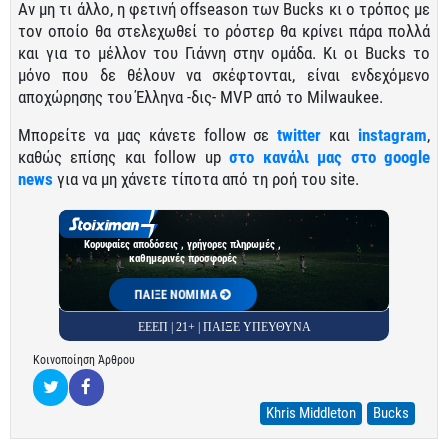
Αν μη τι άλλο, η φετινή offseason των Bucks κι ο τρόπος με
τον οποίο θα στελεχωθεί το ρόστερ θα κρίνει πάρα πολλά
και για το μέλλον του Γιάννη στην ομάδα. Κι οι Bucks το
μόνο που δε θέλουν να σκέφτονται, είναι ενδεχόμενο
αποχώρησης του Έλληνα -δις- MVP από το Milwaukee.
Μπορείτε να μας κάνετε follow σε
twitter
και
instagram
,
καθώς επίσης και follow up
στο κανάλι μας στο google
news
για να μη χάνετε τίποτα από τη ροή του site.
Κορυφαίες αποδόσεις , γρήγορες πληρωμές ,
καθημερινές προσφορές
ΠΑΙΞΕ ΝΟΜΙΜΑ
ΕΕΕΠ | 21+ | ΠΑΙΞΕ ΥΠΕΥΘΥΝΑ
Κοινοποίηση Άρθρου
Khris Middleton
Bucks