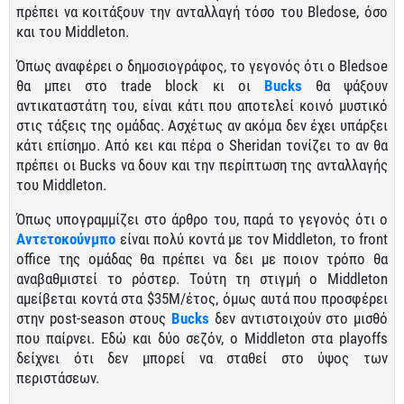
πρέπει να κοιτάξουν την ανταλλαγή τόσο του Bledose, όσο
και του Middleton.
Όπως αναφέρει ο δημοσιογράφος, το γεγονός ότι ο Bledsoe
θα μπει στο trade block κι οι
Bucks
θα ψάξουν
αντικαταστάτη του, είναι κάτι που αποτελεί κοινό μυστικό
στις τάξεις της ομάδας. Ασχέτως αν ακόμα δεν έχει υπάρξει
κάτι επίσημο. Από κει και πέρα ο Sheridan τονίζει το αν θα
πρέπει οι Bucks να δουν και την περίπτωση της ανταλλαγής
του Middleton.
Όπως υπογραμμίζει στο άρθρο του, παρά το γεγονός ότι ο
Αντετοκούνμπο
είναι πολύ κοντά με τον Middleton, το front
office της ομάδας θα πρέπει να δει με ποιον τρόπο θα
αναβαθμιστεί το ρόστερ. Τούτη τη στιγμή ο Middleton
αμείβεται κοντά στα $35Μ/έτος, όμως αυτά που προσφέρει
στην post-season στους
Bucks
δεν αντιστοιχούν στο μισθό
που παίρνει. Εδώ και δύο σεζόν, ο Middleton στα playoffs
δείχνει ότι δεν μπορεί να σταθεί στο ύψος των
περιστάσεων.