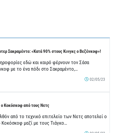
τερ Σακραμέντο: «Κατά 90% στους Κινγκς ο Βεζένκοφ»!
ληροφορίες εδώ και καιρό φέρνουν τον Σάσα
νκοφ με το ένα πόδι στο Σακραμέντο,…
02/05/23
 ο Κοκόσκοφ από τους Νετς
λθόν από το τεχνικό επιτελείο των Νετς αποτελεί ο
ρ Κοκόσκοφ μαζί με τους Τιάγκο…