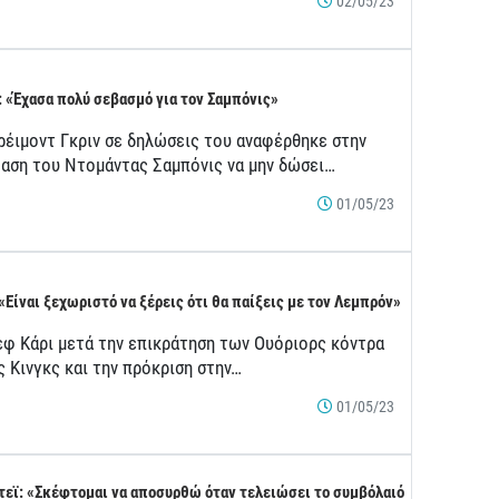
02/05/23
: «Έχασα πολύ σεβασμό για τον Σαμπόνις»
ρέιμοντ Γκριν σε δηλώσεις του αναφέρθηκε στην
αση του Ντομάντας Σαμπόνις να μην δώσει…
01/05/23
 «Είναι ξεχωριστό να ξέρεις ότι θα παίξεις με τον Λεμπρόν»
εφ Κάρι μετά την επικράτηση των Ουόριορς κόντρα
ς Κινγκς και την πρόκριση στην…
01/05/23
τεϊ: «Σκέφτομαι να αποσυρθώ όταν τελειώσει το συμβόλαιό