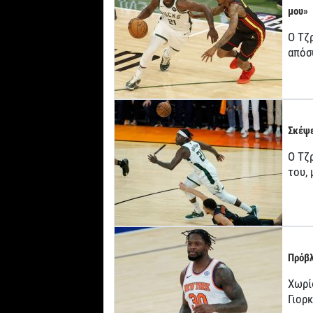
μου»
Ο Τζ
απόσ
Σκέψε
Ο Τζρ
του,
Πρόβλ
Χωρί
Γιορ