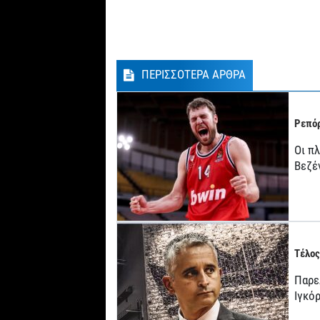
ΠΕΡΙΣΣΟΤΕΡΑ ΑΡΘΡΑ
Ρεπόρ
Οι π
Βεζέ
Τέλος
Παρε
Ιγκό