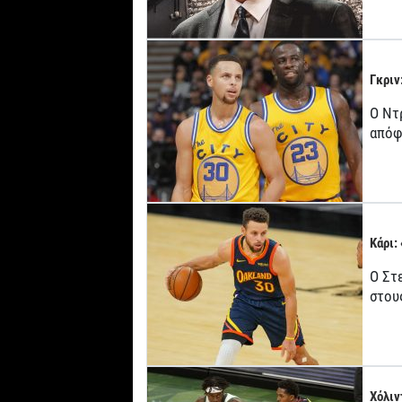
Γκριν
Ο Ντ
απόφ
Κάρι:
Ο Στ
στου
Χόλιν