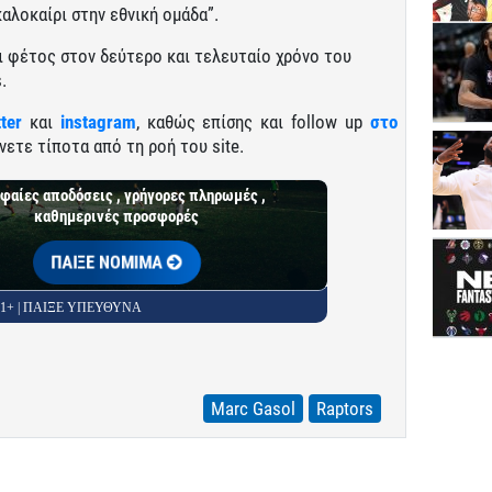
αλοκαίρι στην εθνική ομάδα”.
ι φέτος στον δεύτερο και τελευταίο χρόνο του
.
tter
και
instagram
, καθώς επίσης και follow up
στο
νετε τίποτα από τη ροή του site.
φαίες αποδόσεις , γρήγορες πληρωμές ,
καθημερινές προσφορές
ΠΑΙΞΕ ΝΟΜΙΜΑ
 21+ | ΠΑΙΞΕ ΥΠΕΥΘΥΝΑ
Marc Gasol
Raptors