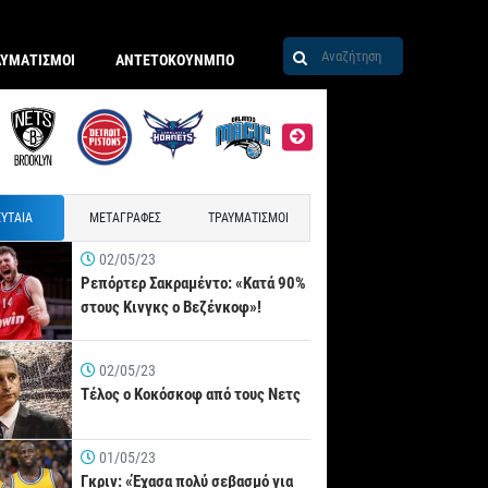
ΑΥΜΑΤΙΣΜΟΙ
ΑΝΤΕΤΟΚΟΥΝΜΠΟ
ΥΤΑΙΑ
ΜΕΤΑΓΡΑΦΕΣ
ΤΡΑΥΜΑΤΙΣΜΟΙ
02/05/23
Ρεπόρτερ Σακραμέντο: «Κατά 90%
στους Κινγκς ο Βεζένκοφ»!
02/05/23
Τέλος ο Κοκόσκοφ από τους Νετς
01/05/23
Γκριν: «Έχασα πολύ σεβασμό για