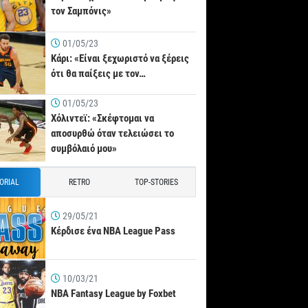
τον Σαμπόνις»
01/05/23
Κάρι: «Είναι ξεχωριστό να ξέρεις
ότι θα παίξεις με τον…
01/05/23
Χόλιντεϊ: «Σκέφτομαι να
αποσυρθώ όταν τελειώσει το
συμβόλαιό μου»
TORIAL
RETRO
TOP-STORIES
29/05/21
Κέρδισε ένα NBA League Pass
10/03/21
NBA Fantasy League by Foxbet