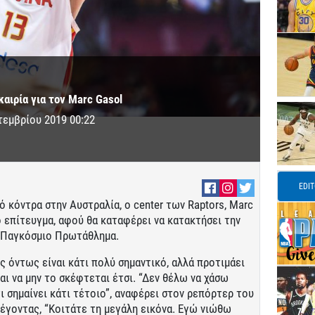
αιρία για τον Marc Gasol
τεμβρίου 2019 00:22
EDI
ό κόντρα στην Αυστραλία, ο center των Raptors, Marc
κό επίτευγμα, αφού θα καταφέρει να κατακτήσει την
το Παγκόσμιο Πρωτάθλημα.
ς όντως είναι κάτι πολύ σημαντικό, αλλά προτιμάει
αι να μην το σκέφτεται έτσι. “Δεν θέλω να χάσω
 σημαίνει κάτι τέτοιο”, αναφέρει στον ρεπόρτερ του
 λέγοντας, “Κοιτάτε τη μεγάλη εικόνα. Εγώ νιώθω