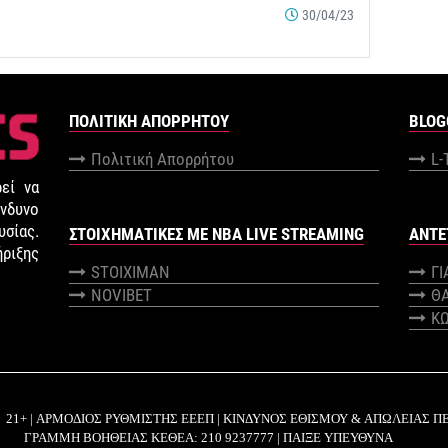
30/04/23
ΠΟΛΙΤΙΚΉ ΑΠΟΡΡΉΤΟΥ
BLOG
Πολιτική Απορρήτου
L-
εί να
νδυνο
σίας.
ΣΤΟΙΧΗΜΑΤΙΚΕΣ ΜΕ NBA LIVE STREAMING
ANTE
ήριξης
STOIXIMAN
Γ
NOVIBET
Θ
Κ