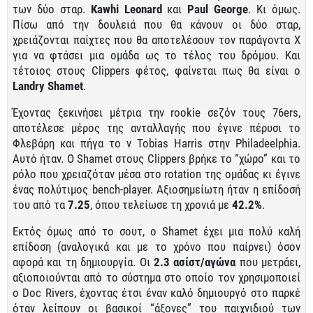
των δύο σταρ.
Kawhi Leonard
και
Paul George
. Κι όμως.
Πίσω από την δουλειά που θα κάνουν οι δύο σταρ,
χρειάζονται παίχτες που θα αποτελέσουν τον παράγοντα Χ
για να φτάσει μια ομάδα ως το τέλος του δρόμου. Και
τέτοιος στους Clippers φέτος, φαίνεται πως θα είναι ο
Landry Shamet
.
Έχοντας ξεκινήσει μέτρια την rookie σεζόν τους 76ers,
αποτέλεσε μέρος της ανταλλαγής που έγινε πέρυσι το
Φλεβάρη και πήγα το ν Tobias Harris στην Philadeelphia.
Αυτό ήταν. Ο Shamet στους Clippers βρήκε το “χώρο” και το
ρόλο που χρειαζόταν μέσα στο rotation της ομάδας κι έγινε
ένας πολύτιμος bench-player. Αξιοσημείωτη ήταν η επίδοσή
του από τα
7.25
, όπου τελείωσε τη χρονιά με
42.2%
.
Εκτός όμως από το σουτ, ο Shamet έχει μια πολύ καλή
επίδοση (αναλογικά και με το χρόνο που παίρνει) όσον
αφορά και τη δημιουργία. Οι
2.3 ασίστ/αγώνα
που μετράει,
αξιοποιούνται από το σύστημα στο οποίο τον χρησιμοποιεί
ο Doc Rivers, έχοντας έτσι έναν καλό δημιουργό στο παρκέ
όταν λείπουν οι βασικοί “άξονες” του παιχνιδιού των