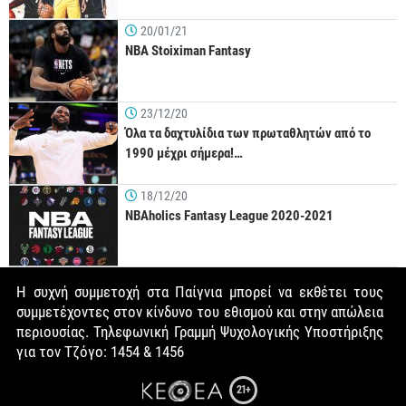
20/01/21
NBA Stoiximan Fantasy
23/12/20
Όλα τα δαχτυλίδια των πρωταθλητών από το
1990 μέχρι σήμερα!…
18/12/20
NBAholics Fantasy League 2020-2021
Η συχνή συμμετοχή στα Παίγνια μπορεί να εκθέτει τους
συμμετέχοντες στον κίνδυνο του εθισμού και στην απώλεια
περιουσίας. Τηλεφωνική Γραμμή Ψυχολογικής Υποστήριξης
για τον Τζόγο: 1454 & 1456
21+