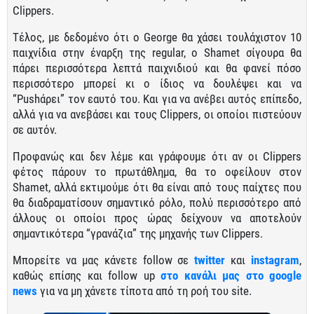
Clippers.
Τέλος, με δεδομένο ότι ο George θα χάσει τουλάχιστον 10
παιχνίδια στην έναρξη της regular, o Shamet σίγουρα θα
πάρει περισσότερα λεπτά παιχνιδιού και θα φανεί πόσο
περισσότερο μπορεί κι ο ίδιος να δουλέψει και να
“Pushάρει” τον εαυτό του. Και για να ανέβει αυτός επίπεδο,
αλλά για να ανεβάσει και τους Clippers, οι οποίοι πιστεύουν
σε αυτόν.
Προφανώς και δεν λέμε και γράφουμε ότι αν οι Clippers
φέτος πάρουν το πρωτάθλημα, θα το οφείλουν στον
Shamet, αλλά εκτιμούμε ότι θα είναι από τους παίχτες που
θα διαδραματίσουν σημαντικό ρόλο, πολύ περισσότερο από
άλλους οι οποίοι προς ώρας δείχνουν να αποτελούν
σημαντικότερα “γρανάζια” της μηχανής των Clippers.
Μπορείτε να μας κάνετε follow σε
twitter
και
instagram
,
καθώς επίσης και follow up
στο κανάλι μας στο google
news
για να μη χάνετε τίποτα από τη ροή του site.