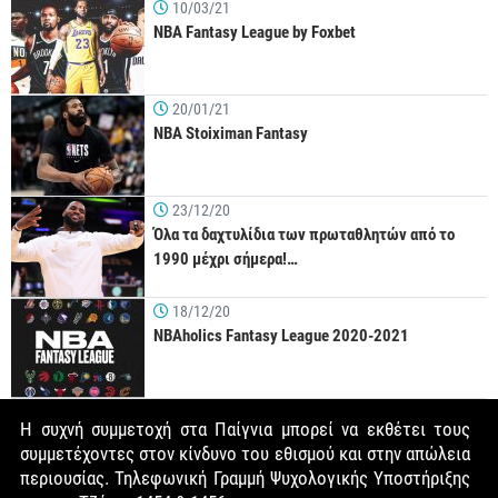
10/03/21
NBA Fantasy League by Foxbet
20/01/21
NBA Stoiximan Fantasy
23/12/20
Όλα τα δαχτυλίδια των πρωταθλητών από το
1990 μέχρι σήμερα!…
18/12/20
NBAholics Fantasy League 2020-2021
Η συχνή συμμετοχή στα Παίγνια μπορεί να εκθέτει τους
συμμετέχοντες στον κίνδυνο του εθισμού και στην απώλεια
περιουσίας. Τηλεφωνική Γραμμή Ψυχολογικής Υποστήριξης