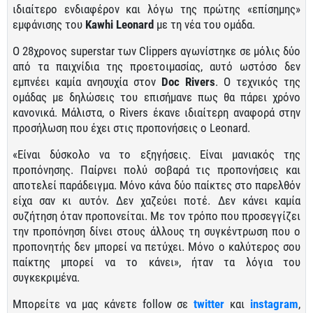
ιδιαίτερο ενδιαφέρον και λόγω της πρώτης «επίσημης»
εμφάνισης του
Kawhi Leonard
με τη νέα του ομάδα.
Ο 28χρονος superstar των Clippers αγωνίστηκε σε μόλις δύο
από τα παιχνίδια της προετοιμασίας, αυτό ωστόσο δεν
εμπνέει καμία ανησυχία στον
Doc Rivers
. Ο τεχνικός της
ομάδας με δηλώσεις του επισήμανε πως θα πάρει χρόνο
κανονικά. Μάλιστα, ο Rivers έκανε ιδιαίτερη αναφορά στην
προσήλωση που έχει στις προπονήσεις ο Leonard.
«Είναι δύσκολο να το εξηγήσεις. Είναι μανιακός της
προπόνησης. Παίρνει πολύ σοβαρά τις προπονήσεις και
αποτελεί παράδειγμα. Μόνο κάνα δύο παίκτες στο παρελθόν
είχα σαν κι αυτόν. Δεν χαζεύει ποτέ. Δεν κάνει καμία
συζήτηση όταν προπονείται. Με τον τρόπο που προσεγγίζει
την προπόνηση δίνει στους άλλους τη συγκέντρωση που ο
προπονητής δεν μπορεί να πετύχει. Μόνο ο καλύτερος σου
παίκτης μπορεί να το κάνει», ήταν τα λόγια του
συγκεκριμένα.
Μπορείτε να μας κάνετε follow σε
twitter
και
instagram
,