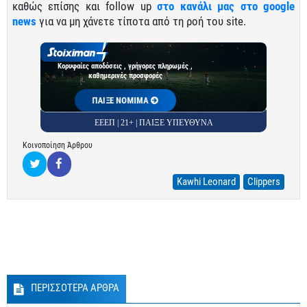
καθώς επίσης και follow up
στο κανάλι μας στο google
news
για να μη χάνετε τίποτα από τη ροή του site.
Κορυφαίες αποδόσεις , γρήγορες πληρωμές ,
καθημερινές προσφορές
ΠΑΙΞΕ ΝΟΜΙΜΑ
ΕΕΕΠ | 21+ | ΠΑΙΞΕ ΥΠΕΥΘΥΝΑ
Κοινοποίηση Άρθρου
Kawhi Leonard
Clippers
ΠΕΡΙΣΣΟΤΕΡΑ ΑΡΘΡΑ