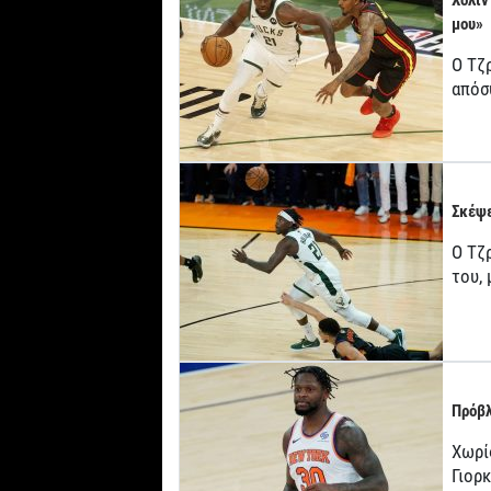
Χόλιν
μου»
Ο Τζ
απόσ
Σκέψε
Ο Τζρ
του,
Πρόβλ
Χωρί
Γιορ