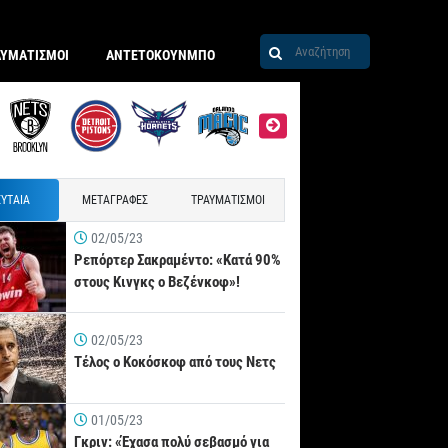
ΑΥΜΑΤΙΣΜΟΙ
ΑΝΤΕΤΟΚΟΥΝΜΠΟ
ΥΤΑΙΑ
ΜΕΤΑΓΡΑΦΕΣ
ΤΡΑΥΜΑΤΙΣΜΟΙ
02/05/23
Ρεπόρτερ Σακραμέντο: «Κατά 90%
στους Κινγκς ο Βεζένκοφ»!
02/05/23
Τέλος ο Κοκόσκοφ από τους Νετς
01/05/23
Γκριν: «Έχασα πολύ σεβασμό για