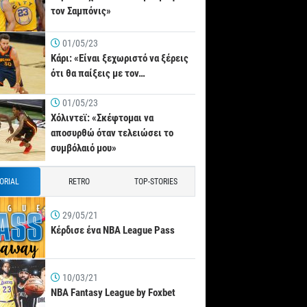
τον Σαμπόνις»
01/05/23
Κάρι: «Είναι ξεχωριστό να ξέρεις
ότι θα παίξεις με τον…
01/05/23
Χόλιντεϊ: «Σκέφτομαι να
αποσυρθώ όταν τελειώσει το
συμβόλαιό μου»
TORIAL
RETRO
TOP-STORIES
29/05/21
Κέρδισε ένα NBA League Pass
10/03/21
NBA Fantasy League by Foxbet