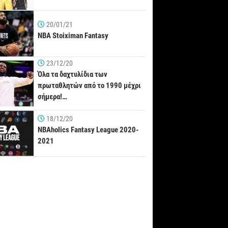
20/01/21
NBA Stoiximan Fantasy
23/12/20
Όλα τα δαχτυλίδια των
πρωταθλητών από το 1990 μέχρι
σήμερα!…
18/12/20
NBAholics Fantasy League 2020-
2021