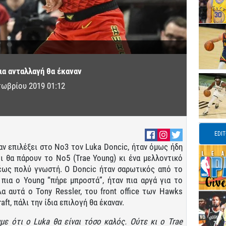
δια ανταλλαγή θα έκαναν
τωβρίου 2019 01:12
EDI
χαν επιλέξει στο Νο3 τον Luka Doncic, ήταν όμως ήδη
 θα πάρουν το Νο5 (Trae Young) κι ένα μελλοντικό
ο έως πολύ γνωστή. O Doncic ήταν σαρωτικός από το
 πια ο Young “πήρε μπροστά”, ήταν πια αργά για το
α αυτά ο Tony Ressler, του front office των Hawks
aft, πάλι την ίδια επιλογή θα έκαναν.
αμε ότι ο Luka θα είναι τόσο καλός. Ούτε κι ο Trae