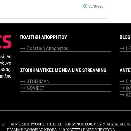
30/04/23
ΠΟΛΙΤΙΚΉ ΑΠΟΡΡΉΤΟΥ
BLOG
Πολιτική Απορρήτου
L-
εί να
νδυνο
σίας.
ΣΤΟΙΧΗΜΑΤΙΚΕΣ ΜΕ NBA LIVE STREAMING
ANTE
ήριξης
STOIXIMAN
Γ
NOVIBET
Θ
Κ