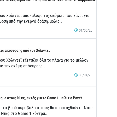
τεϊ: «Σκέφτομαι να αποσυρθώ όταν τελειώσει το συμβόλαιό
ρου Χόλιντεϊ αποκάλυψε τις σκέψεις που κάνει για
υρση από την ενεργό δράση, μόλις…
01/05/23
ις απόσυρσης από τον Χόλιντεϊ
ου Χόλιντεϊ εξετάζει όλα τα πλάνα για το μέλλον
 με την σκέψη απόσυρσης…
30/04/23
ημα στους Νικς, εκτός για το Game 1 με Χιτ ο Ραντλ
ς το βαρύ πυροβολικό τους θα παραταχθούν οι Νιου
κ Νικς στο Game 1 κόντρα…