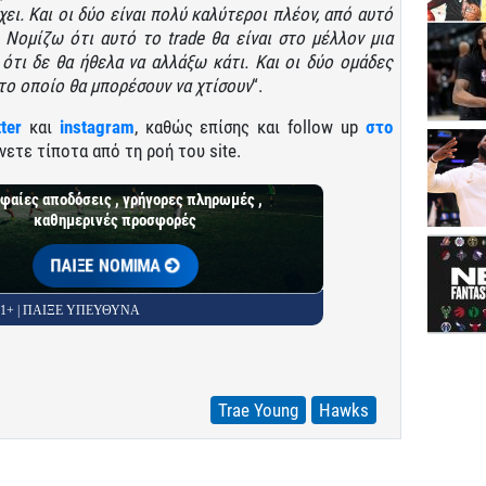
χει. Και οι δύο είναι πολύ καλύτεροι πλέον, από αυτό
 Νομίζω ότι αυτό το trade θα είναι στο μέλλον μια
ότι δε θα ήθελα να αλλάξω κάτι. Και οι δύο ομάδες
το οποίο θα μπορέσουν να χτίσουν
“.
tter
και
instagram
, καθώς επίσης και follow up
στο
νετε τίποτα από τη ροή του site.
φαίες αποδόσεις , γρήγορες πληρωμές ,
καθημερινές προσφορές
ΠΑΙΞΕ ΝΟΜΙΜΑ
 21+ | ΠΑΙΞΕ ΥΠΕΥΘΥΝΑ
Trae Young
Hawks