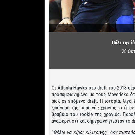
Πάλι την ί
28 Οκ
Οι Atlanta Hawks στο draft του 2018 εί
προσυμφωνημένο με τους Mavericks ότι
pick σε επόμενο draft. Η ιστορία, λίγ
ξεκίνημα της περσινής χρονιάς κι όταν
βραβείο του rookie της χρονιάς. Παρόλ
αναφέρει ότι και σήμερα να γινόταν το dr
“
Θέλω να είμαι ειλικρινής. Δεν πιστεύ