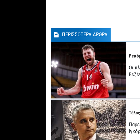
ΠΕΡΙΣΣΟΤΕΡΑ ΑΡΘΡΑ
Ρεπόρ
Οι π
Βεζέ
Τέλος
Παρε
Ιγκό