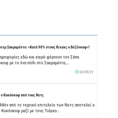
τερ Σακραμέντο: «Κατά 90% στους Κινγκς ο Βεζένκοφ»!
ληροφορίες εδώ και καιρό φέρνουν τον Σάσα
νκοφ με το ένα πόδι στο Σακραμέντο,…
02/05/23
 ο Κοκόσκοφ από τους Νετς
λθόν από το τεχνικό επιτελείο των Νετς αποτελεί ο
ρ Κοκόσκοφ μαζί με τους Τιάγκο…