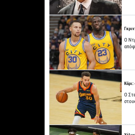
Γκριν
Ο Ντ
απόφ
Κάρι:
Ο Στ
στου