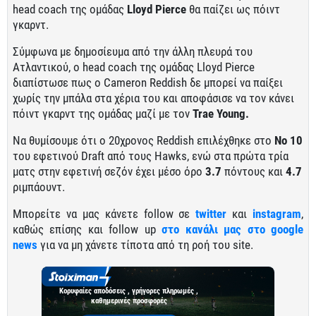
head coach της ομάδας
Lloyd Pierce
θα παίζει ως πόιντ
γκαρντ.
Σύμφωνα με δημοσίευμα από την άλλη πλευρά του
Ατλαντικού, ο head coach της ομάδας Lloyd Pierce
διαπίστωσε πως ο Cameron Reddish δε μπορεί να παίξει
χωρίς την μπάλα στα χέρια του και αποφάσισε να τον κάνει
πόιντ γκαρντ της ομάδας μαζί με τον
Trae Young.
Να θυμίσουμε ότι ο 20χρονος Reddish επιλέχθηκε στο
Νο 10
του εφετινού Draft από τους Hawks, ενώ στα πρώτα τρία
ματς στην εφετινή σεζόν έχει μέσο όρο
3.7
πόντους και
4.7
ριμπάουντ.
Μπορείτε να μας κάνετε follow σε
twitter
και
instagram
,
καθώς επίσης και follow up
στο κανάλι μας στο google
news
για να μη χάνετε τίποτα από τη ροή του site.
Κορυφαίες αποδόσεις , γρήγορες πληρωμές ,
καθημερινές προσφορές