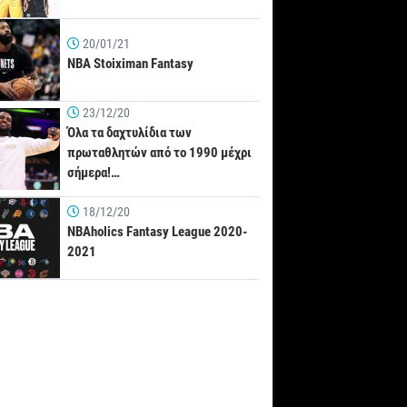
20/01/21
NBA Stoiximan Fantasy
23/12/20
Όλα τα δαχτυλίδια των
πρωταθλητών από το 1990 μέχρι
σήμερα!…
18/12/20
NBAholics Fantasy League 2020-
2021