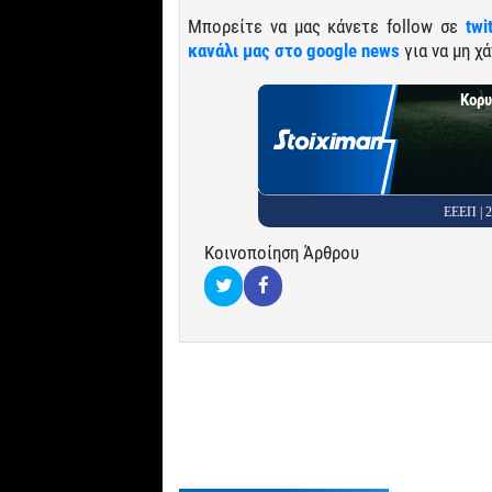
Μπορείτε να μας κάνετε follow σε
twi
κανάλι μας στο google news
για να μη χά
Κορυ
ΕΕΕΠ |
Κοινοποίηση Άρθρου