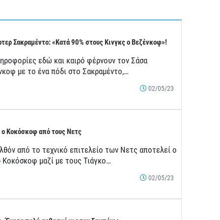
τερ Σακραμέντο: «Κατά 90% στους Κινγκς ο Βεζένκοφ»!
ληροφορίες εδώ και καιρό φέρνουν τον Σάσα
νκοφ με το ένα πόδι στο Σακραμέντο,…
02/05/23
 ο Κοκόσκοφ από τους Νετς
λθόν από το τεχνικό επιτελείο των Νετς αποτελεί ο
ρ Κοκόσκοφ μαζί με τους Τιάγκο…
02/05/23