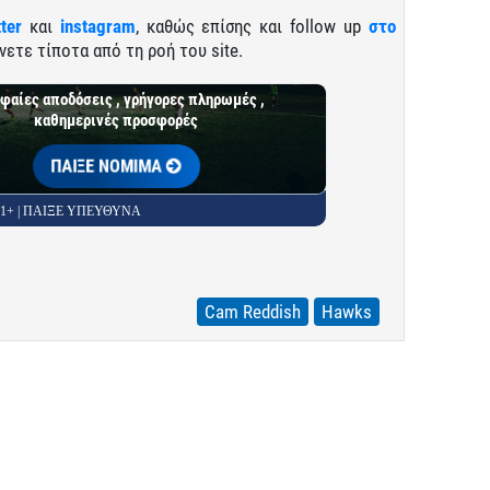
tter
και
instagram
, καθώς επίσης και follow up
στο
νετε τίποτα από τη ροή του site.
φαίες αποδόσεις , γρήγορες πληρωμές ,
καθημερινές προσφορές
ΠΑΙΞΕ ΝΟΜΙΜΑ
 21+ | ΠΑΙΞΕ ΥΠΕΥΘΥΝΑ
Cam Reddish
Hawks