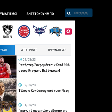
ΑΥΜΑΤΙΣΜΟΙ
ΑΝΤΕΤΟΚΟΥΝΜΠΟ
ΥΤΑΙΑ
ΜΕΤΑΓΡΑΦΕΣ
ΤΡΑΥΜΑΤΙΣΜΟΙ
02/05/23
Ρεπόρτερ Σακραμέντο: «Κατά 90%
στους Κινγκς ο Βεζένκοφ»!
02/05/23
Τέλος ο Κοκόσκοφ από τους Νετς
01/05/23
Γκριν: «Έχασα πολύ σεβασμό για