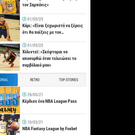
τον Σαμπόνις»
01/05/23
Κάρι: «Είναι ξεχωριστό να ξέρεις
ότι θα παίξεις με τον…
01/05/23
Χόλιντεϊ: «Σκέφτομαι να
αποσυρθώ όταν τελειώσει το
συμβόλαιό μου»
TORIAL
RETRO
TOP-STORIES
29/05/21
Κέρδισε ένα NBA League Pass
10/03/21
NBA Fantasy League by Foxbet