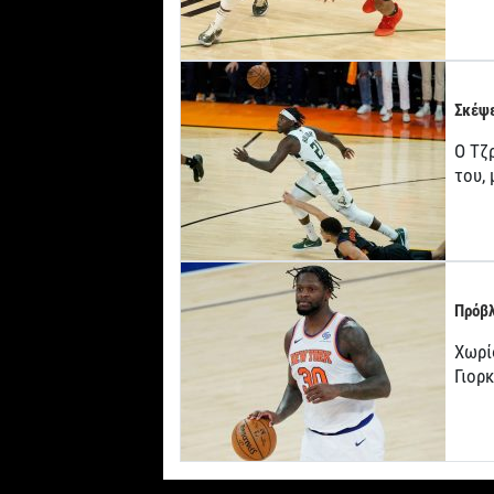
Σκέψε
Ο Τζρ
του,
Πρόβλ
Χωρί
Γιορ