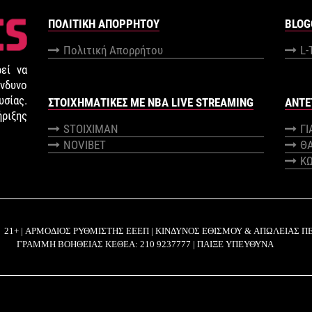
ΠΟΛΙΤΙΚΉ ΑΠΟΡΡΉΤΟΥ
BLOG
Πολιτική Απορρήτου
L-
εί να
νδυνο
σίας.
ΣΤΟΙΧΗΜΑΤΙΚΕΣ ΜΕ NBA LIVE STREAMING
ANTE
ήριξης
STOIXIMAN
Γ
NOVIBET
Θ
Κ