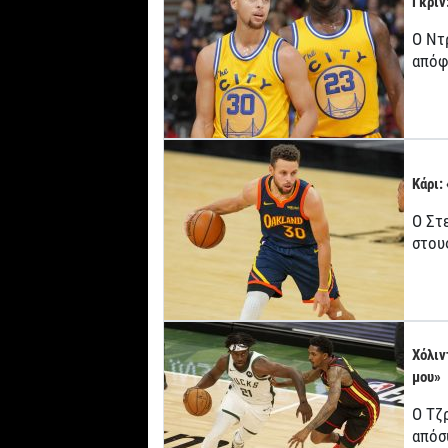
Γκριν
Ο Ντ
απόφ
Κάρι:
Ο Στ
στου
Χόλιν
μου»
Ο Τζ
απόσ