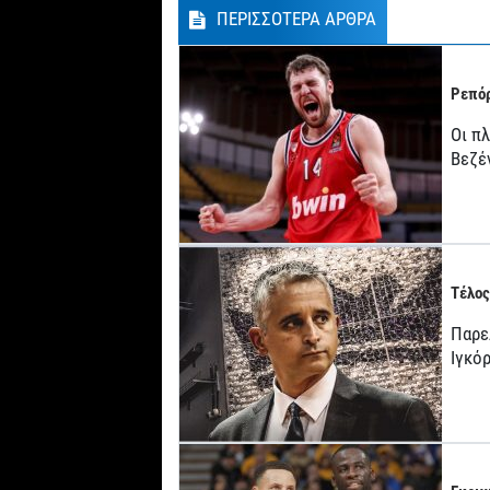
ΠΕΡΙΣΣΟΤΕΡΑ ΑΡΘΡΑ
Ρεπόρ
Οι π
Βεζέ
Τέλος
Παρε
Ιγκό