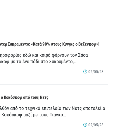
τερ Σακραμέντο: «Κατά 90% στους Κινγκς ο Βεζένκοφ»!
ληροφορίες εδώ και καιρό φέρνουν τον Σάσα
νκοφ με το ένα πόδι στο Σακραμέντο,…
02/05/23
 ο Κοκόσκοφ από τους Νετς
λθόν από το τεχνικό επιτελείο των Νετς αποτελεί ο
ρ Κοκόσκοφ μαζί με τους Τιάγκο…
02/05/23