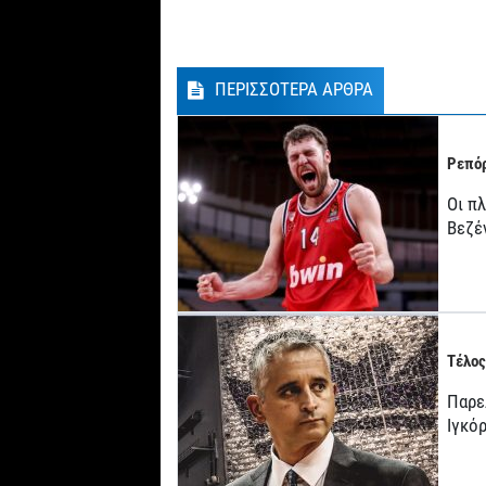
ΠΕΡΙΣΣΟΤΕΡΑ ΑΡΘΡΑ
Ρεπόρ
Οι π
Βεζέ
Τέλος
Παρε
Ιγκό