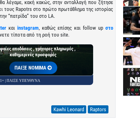
 θα λέγαμε, κακή κακώς, στην ανταλλαγή που ζήτησε
ει τους Rapotrs στο πρώτο πρωτάθλημα της ιστορίας
την “πατρίδα” του στο LA.
tter
και
instagram
, καθώς επίσης και follow up
στο
νετε τίποτα από τη ροή του site.
φαίες αποδόσεις , γρήγορες πληρωμές ,
καθημερινές προσφορές
ΠΑΙΞΕ ΝΟΜΙΜΑ
 21+ | ΠΑΙΞΕ ΥΠΕΥΘΥΝΑ
Kawhi Leonard
Raptors