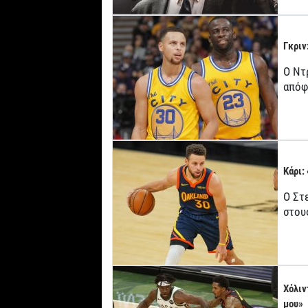
Γκριν
Ο Ντ
απόφ
Κάρι:
Ο Στ
στου
Χόλιν
μου»