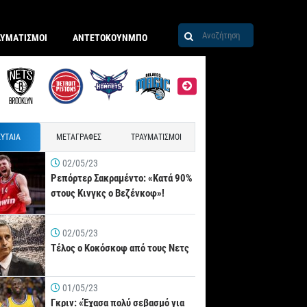
ΑΥΜΑΤΙΣΜΟΙ
ΑΝΤΕΤΟΚΟΥΝΜΠΟ
ΥΤΑΙΑ
ΜΕΤΑΓΡΑΦΕΣ
ΤΡΑΥΜΑΤΙΣΜΟΙ
02/05/23
Ρεπόρτερ Σακραμέντο: «Κατά 90%
στους Κινγκς ο Βεζένκοφ»!
02/05/23
Τέλος ο Κοκόσκοφ από τους Νετς
01/05/23
Γκριν: «Έχασα πολύ σεβασμό για