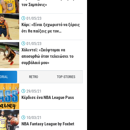
τον Σαμπόνις»
01/05/23
Κάρι: «Είναι ξεχωριστό να ξέρεις
ότι θα παίξεις με τον…
01/05/23
Χόλιντεϊ: «Σκέφτομαι να
αποσυρθώ όταν τελειώσει το
συμβόλαιό μου»
TORIAL
RETRO
TOP-STORIES
29/05/21
Κέρδισε ένα NBA League Pass
10/03/21
NBA Fantasy League by Foxbet