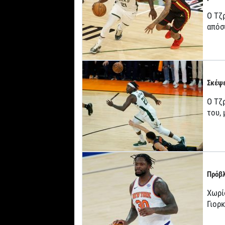
Ο Τζ
απόσ
Σκέψε
Ο Τζρ
του,
Πρόβλ
Χωρί
Γιορ