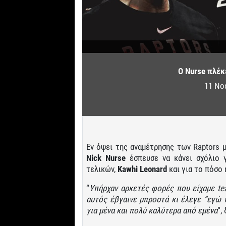
O Nurse πλέκ
11 Νο
Εν όψει της αναμέτρησης των Raptors μ
Nick
Nurse
έσπευσε να κάνει σχόλιο 
τελικών,
Kawhi
Leonard
και για το πόσο 
“
Υπήρχαν αρκετές φορές που είχαμε te
αυτός έβγαινε μπροστά κι έλεγε “εγώ 
για μένα και πολύ καλύτερα από εμένα
“,