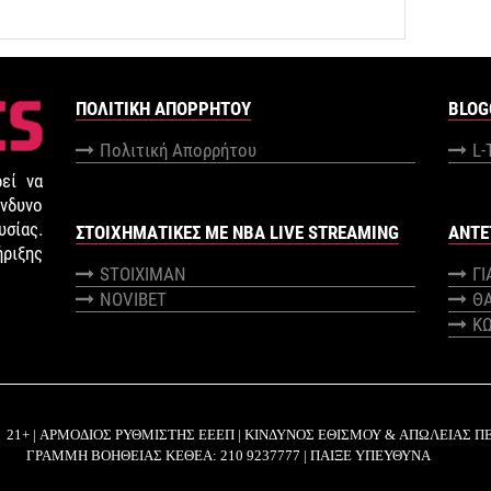
ΠΟΛΙΤΙΚΉ ΑΠΟΡΡΉΤΟΥ
BLOG
Πολιτική Απορρήτου
L-
εί να
νδυνο
σίας.
ΣΤΟΙΧΗΜΑΤΙΚΕΣ ΜΕ NBA LIVE STREAMING
ANTE
ήριξης
STOIXIMAN
Γ
NOVIBET
Θ
Κ