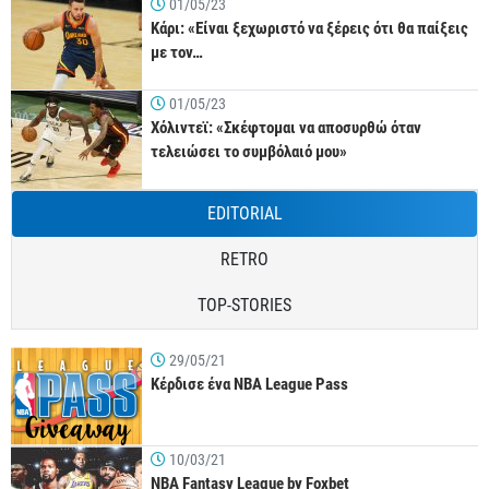
01/05/23
Κάρι: «Είναι ξεχωριστό να ξέρεις ότι θα παίξεις
με τον…
01/05/23
Χόλιντεϊ: «Σκέφτομαι να αποσυρθώ όταν
τελειώσει το συμβόλαιό μου»
EDITORIAL
RETRO
TOP-STORIES
29/05/21
Κέρδισε ένα NBA League Pass
10/03/21
NBA Fantasy League by Foxbet