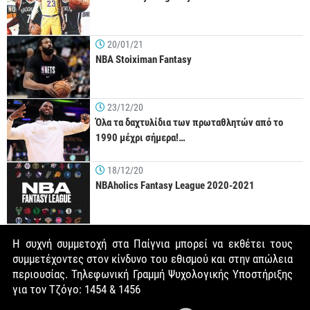
20/01/21
NBA Stoiximan Fantasy
23/12/20
Όλα τα δαχτυλίδια των πρωταθλητών από το
1990 μέχρι σήμερα!…
18/12/20
NBAholics Fantasy League 2020-2021
Η συχνή συμμετοχή στα Παίγνια μπορεί να εκθέτει τους
συμμετέχοντες στον κίνδυνο του εθισμού και στην απώλεια
περιουσίας. Τηλεφωνική Γραμμή Ψυχολογικής Υποστήριξης
για τον Τζόγο: 1454 & 1456