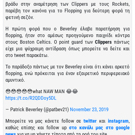
βράδυ στην αναμέτρηση των Clippers με τους Rockets,
παρέβη τον κανόνα για το Flopping για δεύτερη φορά τη
φετινή σεζόν.
Η πρώτη φορά που ο Beverley έλαβε παρατήρηση για
flopping, ήταν στο αμέσως προηγούμενο παιχνίδι κόντρα
στους Boston Celtics. O point guard των
Clippers
πάντως
είχε μια ψύχραιμη αντίδραση όπως μπορείτε να δείτε και
στο tweet παρακάτω.
Το παράδοξο πάντως με τον Beverley είναι ότι κάνει αρκετό
flopping, ενώ πρόκειται για έναν εξαιρετικό περιφερειακό
αμυντικό.
😳😳😳😳😳what NAW MAN 😂😂
https://t.co/R2QDDoy5DL
— Patrick Beverley (@patbev21)
November 23, 2019
Μπορείτε να μας κάνετε follow σε
twitter
και
instagram
,
καθώς επίσης και follow up
στο κανάλι μας στο google
news
για να μη χάνετε τίποτα από τη ροή του site.