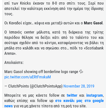
επί των Knicks έκαναν το 8-0 στο σπίτι τους. Σερί που
αποτελεί την καλύτερη εκκίνηση από την ημέρα της ίδρυσης
τους.
Οι Καναδοί είχαν… κέφια και μεταξύ αυτών και ο
Marc Gasol
.
Ο Ισπανός center μάλιστα, κατά τη διάρκεια της τρίτης
περιόδου θέλησε να δείξει κάτι από το ταλέντο του και
σούταρε σχεδόν από το κέντρο, καταφέρνοντας να βάλει τη
μπάλα στο καλάθι και να σηκώσει στο… πόδι το «Scotiabank
Arena».
Απολαύστε:
Marc Gasol showing off borderline logo range 💦
pic.twitter.com/aERtFmxkaM
— ClutchPoints (@ClutchPointsApp)
November 28, 2019
Μπορείτε να μας κάνετε follow σε
twitter
και
instagram
,
καθώς επίσης και follow up
στο κανάλι μας στο google
news
για να μη χάνετε τίποτα από τη ροή του site.