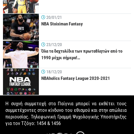
20/01/21
NBA Stoiximan Fantasy
23/12/20
Όλα τα δαχτυλίδια των πρωταθλητών από το
1990 μέχρι σήμερα!…
18/12/20
NBAholics Fantasy League 2020-2021
Η συχνή συμμετοχή στα Παίγνια μπορεί να εκθέτει τους
συμμετέχοντες στον κίνδυνο του εθισμού και στην απώλεια
περιουσίας. Τηλεφωνική Γραμμή Ψυχολογικής Υποστήριξης
για τον Τζόγο: 1454 & 1456