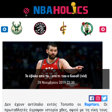
Το έβαλε από το… σπίτι του ο Gasol! (vid)
28 Νοεμβρίου 2019 22:30
Δεν έχουν αντίπαλο εντός Toronto οι
Raprtors
. Οι
πρωταθλητές έγραψαν ιστορία χθες, αφού με τη νίκη τους