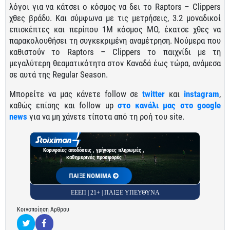
λόγοι για να κάτσει ο κόσμος να δει το Raptors – Clippers
χθες βράδυ. Και σύμφωνα με τις μετρήσεις, 3.2 μοναδικοί
επισκέπτες και περίπου 1Μ κόσμος ΜΟ, έκατσε χθες να
παρακολουθήσει τη συγκεκριμένη αναμέτρηση. Νούμερα που
καθιστούν το Raptors – Clippers το παιχνίδι με τη
μεγαλύτερη θεαματικότητα στον Καναδά έως τώρα, ανάμεσα
σε αυτά της Regular Season.
Μπορείτε να μας κάνετε follow σε
twitter
και
instagram
,
καθώς επίσης και follow up
στο κανάλι μας στο google
news
για να μη χάνετε τίποτα από τη ροή του site.
Κορυφαίες αποδόσεις , γρήγορες πληρωμές ,
καθημερινές προσφορές
ΠΑΙΞΕ ΝΟΜΙΜΑ
ΕΕΕΠ | 21+ | ΠΑΙΞΕ ΥΠΕΥΘΥΝΑ
Κοινοποίηση Άρθρου