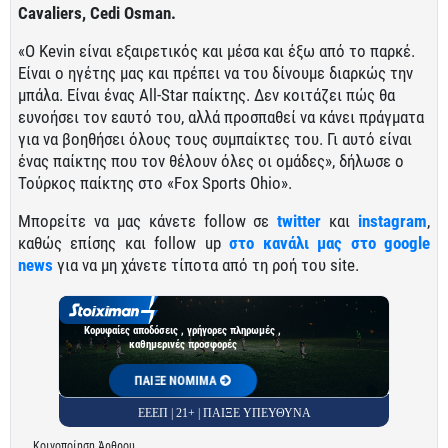
Cavaliers,
Cedi Osman.
«Ο Kevin είναι εξαιρετικός και μέσα και έξω από το παρκέ.
Είναι ο ηγέτης μας και πρέπει να του δίνουμε διαρκώς την
μπάλα. Είναι ένας All-Star παίκτης. Δεν κοιτάζει πώς θα
ευνοήσει τον εαυτό του, αλλά προσπαθεί να κάνει πράγματα
για να βοηθήσει όλους τους συμπαίκτες του. Γι αυτό είναι
ένας παίκτης που τον θέλουν όλες οι ομάδες», δήλωσε ο
Τούρκος παίκτης στο «Fox Sports Ohio».
Μπορείτε να μας κάνετε follow σε
twitter
και
instagram
,
καθώς επίσης και follow up
στο κανάλι μας στο google
news
για να μη χάνετε τίποτα από τη ροή του site.
Κορυφαίες αποδόσεις , γρήγορες πληρωμές ,
καθημερινές προσφορές
ΠΑΙΞΕ ΝΟΜΙΜΑ
ΕΕΕΠ | 21+ | ΠΑΙΞΕ ΥΠΕΥΘΥΝΑ
Κοινοποίηση Άρθρου