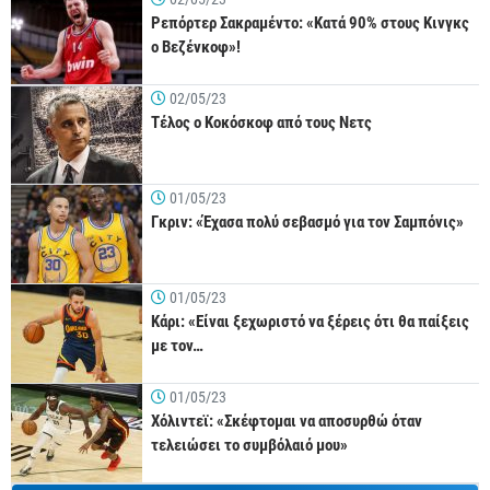
Ρεπόρτερ Σακραμέντο: «Κατά 90% στους Κινγκς
ο Βεζένκοφ»!
02/05/23
Τέλος ο Κοκόσκοφ από τους Νετς
01/05/23
Γκριν: «Έχασα πολύ σεβασμό για τον Σαμπόνις»
01/05/23
Κάρι: «Είναι ξεχωριστό να ξέρεις ότι θα παίξεις
με τον…
01/05/23
Χόλιντεϊ: «Σκέφτομαι να αποσυρθώ όταν
τελειώσει το συμβόλαιό μου»