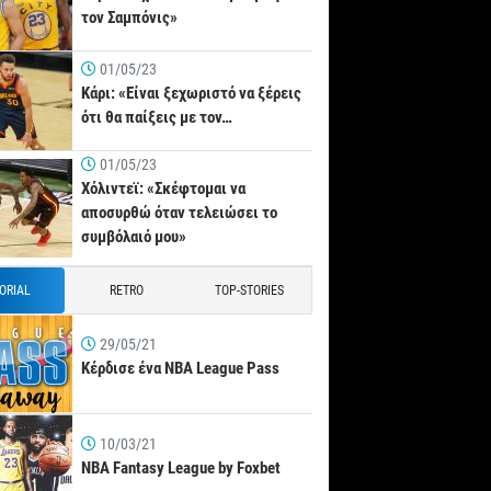
τον Σαμπόνις»
01/05/23
Κάρι: «Είναι ξεχωριστό να ξέρεις
ότι θα παίξεις με τον…
01/05/23
Χόλιντεϊ: «Σκέφτομαι να
αποσυρθώ όταν τελειώσει το
συμβόλαιό μου»
TORIAL
RETRO
TOP-STORIES
29/05/21
Κέρδισε ένα NBA League Pass
10/03/21
NBA Fantasy League by Foxbet