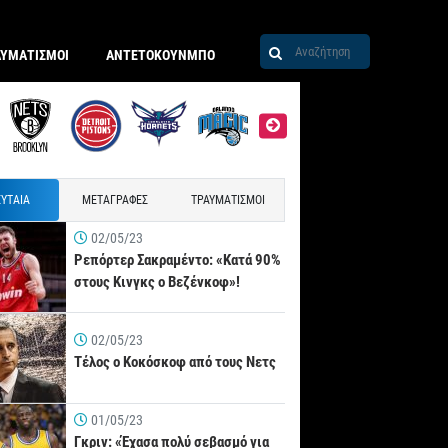
ΑΥΜΑΤΙΣΜΟΙ
ΑΝΤΕΤΟΚΟΥΝΜΠΟ
ΥΤΑΙΑ
ΜΕΤΑΓΡΑΦΕΣ
ΤΡΑΥΜΑΤΙΣΜΟΙ
02/05/23
Ρεπόρτερ Σακραμέντο: «Κατά 90%
στους Κινγκς ο Βεζένκοφ»!
02/05/23
Τέλος ο Κοκόσκοφ από τους Νετς
01/05/23
Γκριν: «Έχασα πολύ σεβασμό για