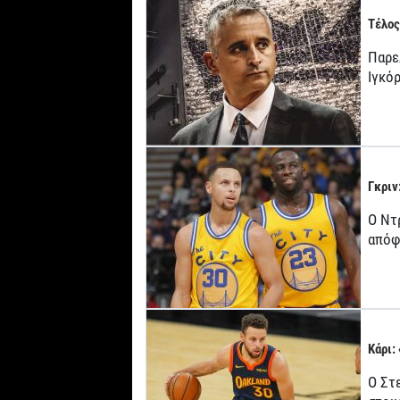
Τέλος
Παρε
Ιγκό
Γκριν
Ο Ντ
απόφ
Κάρι:
Ο Στ