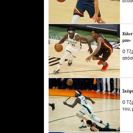
στου
Χόλιν
μου»
Ο Τζ
απόσ
Σκέψε
Ο Τζρ
του,