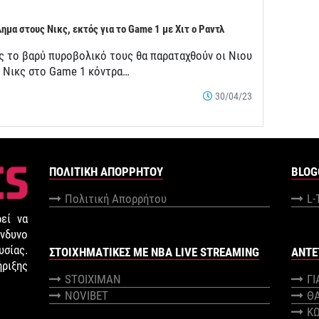
ημα στους Νικς, εκτός για το Game 1 με Χιτ ο Ραντλ
ς το βαρύ πυροβολικό τους θα παραταχθούν οι Νιου
κ Νικς στο Game 1 κόντρα…
30/04/23
ΠΟΛΙΤΙΚΉ ΑΠΟΡΡΉΤΟΥ
BLOG
Πολιτική Απορρήτου
L-
εί να
νδυνο
σίας.
ΣΤΟΙΧΗΜΑΤΙΚΕΣ ΜΕ NBA LIVE STREAMING
ANTE
ήριξης
STOIXIMAN
Γ
NOVIBET
Θ
Κ