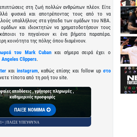
ς επιπτώσεις στη ζωή πολλών ανθρώπων πλέον. Είτε
 αλλά φυσικά και αποτρέποντας τους από το να
ολλούς υπαλλήλους στα γήπεδα των ομάδων του ΝΒΑ.
 ομάδων και ιδιοκτητών να χρηματοδοτήσουν τους
 κάποιοι το πηγαίνουν κι ένα βήματα παραπέρα.
ρη κοινότητα της πόλης όπου διαμένουν.
δωρεά του Mark Cuban
και σήμερα σειρά έχει ο
 Angeles Clippers
.
tter
και
instagram
, καθώς επίσης και follow up
στο
νετε τίποτα από τη ροή του site.
φαίες αποδόσεις , γρήγορες πληρωμές ,
καθημερινές προσφορές
ΠΑΙΞΕ ΝΟΜΙΜΑ
 21+ | ΠΑΙΞΕ ΥΠΕΥΘΥΝΑ