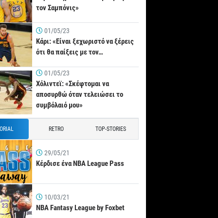
τον Σαμπόνις»
01/05/23
Κάρι: «Είναι ξεχωριστό να ξέρεις
ότι θα παίξεις με τον…
01/05/23
Χόλιντεϊ: «Σκέφτομαι να
αποσυρθώ όταν τελειώσει το
συμβόλαιό μου»
TORIAL
RETRO
TOP-STORIES
29/05/21
Κέρδισε ένα NBA League Pass
10/03/21
NBA Fantasy League by Foxbet