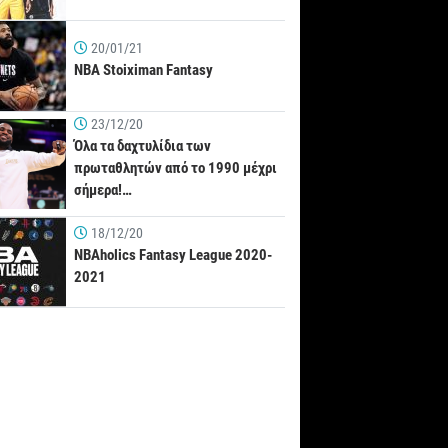
20/01/21
NBA Stoiximan Fantasy
23/12/20
Όλα τα δαχτυλίδια των
πρωταθλητών από το 1990 μέχρι
σήμερα!…
18/12/20
NBAholics Fantasy League 2020-
2021