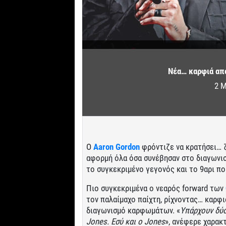
Νέα… καρφιά από
2 Μ
Ο
Aaron Gordon
φρόντιζε να κρατήσει… 
αφορμή όλα όσα συνέβησαν στο διαγωνισ
το συγκεκριμένο γεγονός και το 9αρι πο
Πιο συγκεκριμένα ο νεαρός forward των
τον παλαίμαχο παίχτη, ρίχνοντας… καρφι
διαγωνισμό καρφωμάτων. «
Υπάρχουν δύο
Jones. Εσύ και ο Jones
», ανέφερε χαρακ