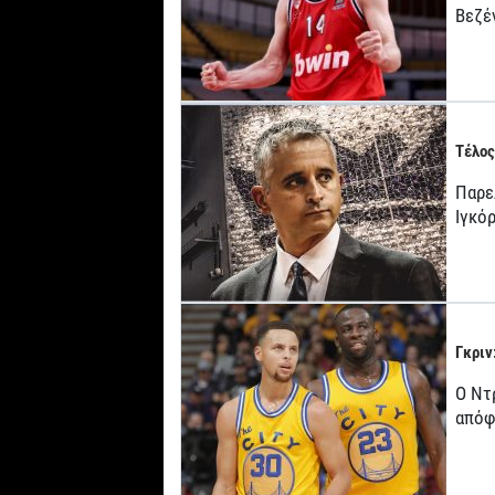
Βεζέ
Τέλος
Παρε
Ιγκό
Γκριν
Ο Ντ
απόφ