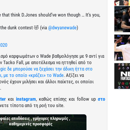
e that think D.Jones should’ve won though … It’s you,
the dunk contest 🤣 (via
@dwyanewade
)
2020
ισμό καρφωμάτων ο Wade βαθμολόγησε με 9 αντί για
 Tacko Fall, με αποτέλεσμα να ηττηθεί από το
gic δε μπορούσε να ξεχάσει την άδικη ήττα στο
ι, με το οποίο «κράζει» το Wade
. Αξίζει να
νός έχουν μιλήσει και άλλοι παίκτες, οι οποίοι
.
tter
και
instagram
, καθώς επίσης και follow up
στο
νετε τίποτα από τη ροή του site.
φαίες αποδόσεις , γρήγορες πληρωμές ,
καθημερινές προσφορές