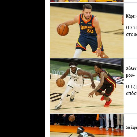
Κάρι:
Ο Στ
στου
Χόλιν
μου»
Ο Τζ
απόσ
Σκέψε