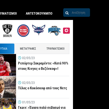
ΑΥΜΑΤΙΣΜΟΙ
ΑΝΤΕΤΟΚΟΥΝΜΠΟ
ΥΤΑΙΑ
ΜΕΤΑΓΡΑΦΕΣ
ΤΡΑΥΜΑΤΙΣΜΟΙ
02/05/23
Ρεπόρτερ Σακραμέντο: «Κατά 90%
στους Κινγκς ο Βεζένκοφ»!
02/05/23
Τέλος ο Κοκόσκοφ από τους Νετς
01/05/23
Γκριν: «Έχασα πολύ σεβασμό για