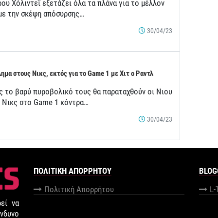
ου Χόλιντεϊ εξετάζει όλα τα πλάνα για το μέλλον
 με την σκέψη απόσυρσης…
30/04/23
ημα στους Νικς, εκτός για το Game 1 με Χιτ ο Ραντλ
ς το βαρύ πυροβολικό τους θα παραταχθούν οι Νιου
κ Νικς στο Game 1 κόντρα…
30/04/23
ΠΟΛΙΤΙΚΉ ΑΠΟΡΡΉΤΟΥ
BLOG
Πολιτική Απορρήτου
L-
εί να
νδυνο