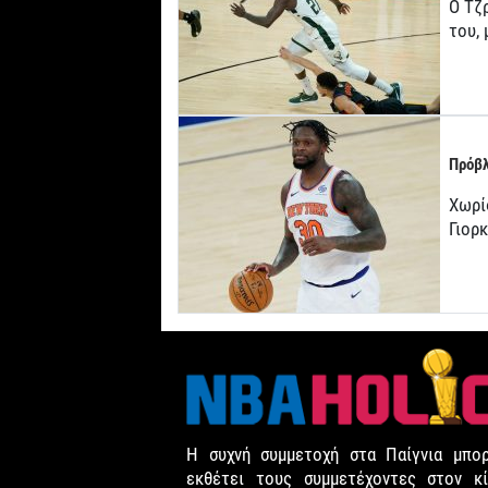
Ο Τζρ
του,
Πρόβλ
Χωρί
Γιορ
Η συχνή συμμετοχή στα Παίγνια μπορ
εκθέτει τους συμμετέχοντες στον κί