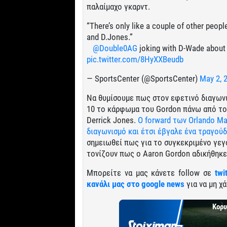
παλαίμαχο γκαρντ.
“There’s only like a couple of other peopl
and D.Jones.”⠀
⠀
@Double0AG
joking with D-Wade about 
pic.twitter.com/8HyXXBeudb
— SportsCenter (@SportsCenter)
May 2, 
Να θυμίσουμε πως στον εφετινό διαγων
10 το κάρφωμα του Gordon πάνω από τον
Derrick Jones.
Ο forward των Orlando Ma
διαγωνισμό και έτσι έβγαλε ένα τραγούδ
σημειωθεί πως για το συγκεκριμένο γεγο
τονίζουν πως ο Aaron Gordon αδικήθηκε
Μπορείτε να μας κάνετε follow σε
twi
κανάλι μας στο google news
για να μη χά
Κορυ