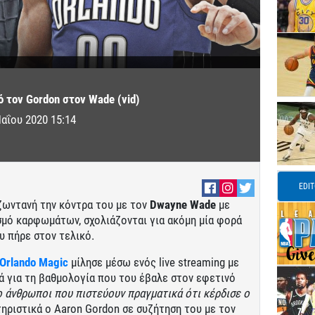
 τον Gordon στον Wade (vid)
αΐου 2020 15:14
EDI
ζωντανή την κόντρα του με τον
Dwayne Wade
με
μό καρφωμάτων, σχολιάζονται για ακόμη μία φορά
υ πήρε στον τελικό.
Orlando Magic
μίλησε μέσω ενός live streaming με
ά για τη βαθμολογία που του έβαλε στον εφετινό
 άνθρωποι που πιστεύουν πραγματικά ότι κέρδισε ο
τηριστικά ο Aaron Gordon σε συζήτηση του με τον