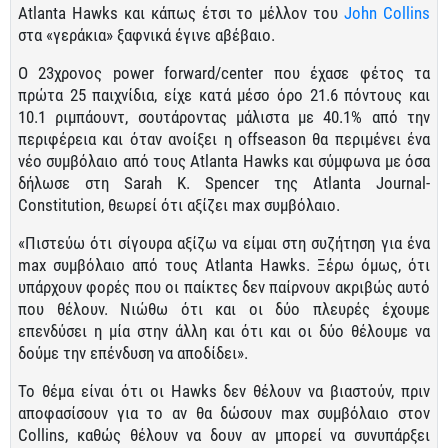
Atlanta Hawks και κάπως έτσι το μέλλον του
John Collins
στα «γεράκια» ξαφνικά έγινε αβέβαιο.
Ο 23χρονος power forward/center που έχασε φέτος τα
πρώτα 25 παιχνίδια, είχε κατά μέσο όρο 21.6 πόντους και
10.1 ριμπάουντ, σουτάροντας μάλιστα με 40.1% από την
περιφέρεια και όταν ανοίξει η offseason θα περιμένει ένα
νέο συμβόλαιο από τους Atlanta Hawks και σύμφωνα με όσα
δήλωσε στη Sarah K. Spencer της Atlanta Journal-
Constitution, θεωρεί ότι αξίζει max συμβόλαιο.
«Πιστεύω ότι σίγουρα αξίζω να είμαι στη συζήτηση για ένα
max συμβόλαιο από τους Atlanta Hawks. Ξέρω όμως, ότι
υπάρχουν φορές που οι παίκτες δεν παίρνουν ακριβώς αυτό
που θέλουν. Νιώθω ότι και οι δύο πλευρές έχουμε
επενδύσει η μία στην άλλη και ότι και οι δύο θέλουμε να
δούμε την επένδυση να αποδίδει».
Το θέμα είναι ότι οι Hawks δεν θέλουν να βιαστούν, πριν
αποφασίσουν για το αν θα δώσουν max συμβόλαιο στον
Collins, καθώς θέλουν να δουν αν μπορεί να συνυπάρξει