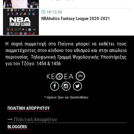
18/12/20
NBAholics Fantasy League 2020-2021
Η συχνή συμμετοχή στα Παίγνια μπορεί να εκθέτει τους
συμμετέχοντες στον κίνδυνο του εθισμού και στην απώλεια
περιουσίας. Τηλεφωνική Γραμμή Ψυχολογικής Υποστήριξης
για τον Τζόγο: 1454 & 1456
21+
* Ισχύουν Όροι και Προϋποθέσεις
ΠΟΛΙΤΙΚΉ ΑΠΟΡΡΉΤΟΥ
Πολιτική Απορρήτου
BLOGGERS