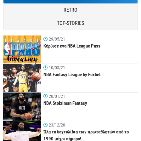
RETRO
TOP-STORIES
29/05/21
Κέρδισε ένα NBA League Pass
10/03/21
NBA Fantasy League by Foxbet
20/01/21
NBA Stoiximan Fantasy
23/12/20
Όλα τα δαχτυλίδια των πρωταθλητών από το
1990 μέχρι σήμερα!…