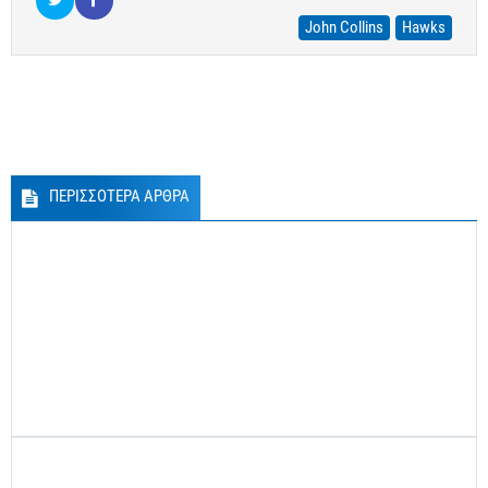
John Collins
Hawks
ΠΕΡΙΣΣΟΤΕΡΑ ΑΡΘΡΑ