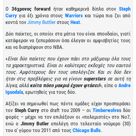
Ο
36χρονος forward
ήταν καθημερινά δίπλα στον
Steph
Curry
για έξι χρόνια στους
Warriors
και τώρα πια ζει από
κοντά τον
Jimmy Buttler
στους
Heat
.
Δύο παίκτες, οι οποίοι στα μάτια του είναι σπουδαίοι, γιατί
κατάφεραν να ξεπεράσουν όσα έλεγαν οι αμφισβητίες τους
και να διαπρέψουν στο ΝΒΑ.
«
Είναι δύο παίκτες που έχουν πάει στο μάξιμουμ όλα τους
τα χαρακτηριστικά. Είναι οι καλύτερες εκδοχές του εαυτού
τους. Αμφότερους δεν τους υπολόγιζαν. Και οι δύο δεν
ήταν στις προβλέψεις για να γίνουν
superstars
σε αυτή τη
λίγκα, αλλά
κοίτα πόσο μακριά έχουν φτάσει!
», είπε ο
Andre
Iguodala
, ερωτηθείς για τους δύο.
Αξίζει να σημειωθεί πως πέντε ομάδες είχαν προσπεράσει
τον
Steph Curry
στο draft του 2009 – οι
Timberwolve
s δύο
φορές – μέχρι να τον επιλέξουν οι «πολεμιστές» στο Νο7,
ενώ ο
Jimmy
Butler
επελέγη στο τελευταίο νούμερο (30)
του α’ γύρου του 2011 από τους
Chicago Bulls
.