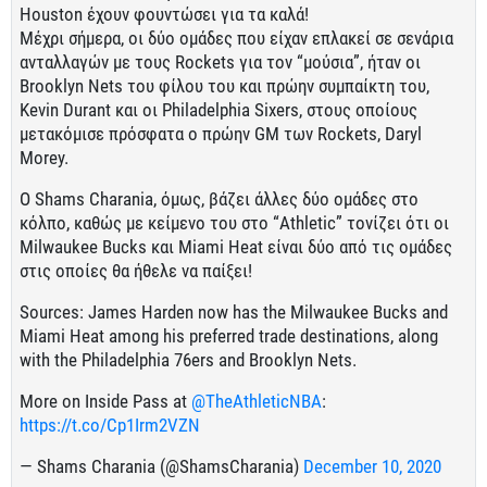
Houston έχουν φουντώσει για τα καλά!
Μέχρι σήμερα, οι δύο ομάδες που είχαν επλακεί σε σενάρια
ανταλλαγών με τους Rockets για τον “μούσια”, ήταν οι
Brooklyn Nets του φίλου του και πρώην συμπαίκτη του,
Kevin Durant και οι Philadelphia Sixers, στους οποίους
μετακόμισε πρόσφατα ο πρώην GM των Rockets, Daryl
Morey.
Ο Shams Charania, όμως, βάζει άλλες δύο ομάδες στο
κόλπο, καθώς με κείμενο του στο “Athletic” τονίζει ότι οι
Milwaukee Bucks και Miami Heat είναι δύο από τις ομάδες
στις οποίες θα ήθελε να παίξει!
Sources: James Harden now has the Milwaukee Bucks and
Miami Heat among his preferred trade destinations, along
with the Philadelphia 76ers and Brooklyn Nets.
More on Inside Pass at
@TheAthleticNBA
:
https://t.co/Cp1Irm2VZN
— Shams Charania (@ShamsCharania)
December 10, 2020