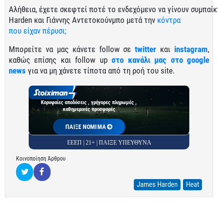
Αλήθει
α,
έχετε
σκεφτεί
π
οτέ
το
ενδεχόμενο
να
γίνουν
συμ
πα
ίκ
Harden και
Γιάννης
Αντετοκούνμ
πο
μετά
την
κόντρ
α
π
ου
είχαν πέρυσι;
Μπορείτε να μας κάνετε follow σε
twitter
και
instagram
,
καθώς επίσης και follow up
στο κανάλι μας στο google
news
για να μη χάνετε τίποτα από τη ροή του site.
Κορυφαίες αποδόσεις , γρήγορες πληρωμές ,
καθημερινές προσφορές
ΠΑΙΞΕ ΝΟΜΙΜΑ
ΕΕΕΠ | 21+ | ΠΑΙΞΕ ΥΠΕΥΘΥΝΑ
Κοινοποίηση Άρθρου
James Harden
Heat