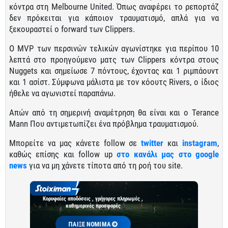
κόντρα στη Melbourne United. Όπως αναφέρει το ρεπορτάζ
δεν πρόκειται για κάποιον τραυματισμό, απλά για να
ξεκουραστεί ο forward των Clippers.
Ο MVP των περσινών τελικών αγωνίστηκε για περίπου 10
λεπτά στο προηγούμενο ματς των Clippers κόντρα στους
Nuggets και σημείωσε 7 πόντους, έχοντας και 1 ριμπάουντ
και 1 ασίστ. Σύμφωνα μάλιστα με τον κόουτς Rivers, ο ίδιος
ήθελε να αγωνιστεί παραπάνω.
Απών από τη σημερινή αναμέτρηση θα είναι και ο Terance
Mann Που αντιμετωπίζει ένα πρόβλημα τραυματισμού.
Μπορείτε να μας κάνετε follow σε
twitter
και
instagram
,
καθώς επίσης και follow up
στο κανάλι μας στο google
news
για να μη χάνετε τίποτα από τη ροή του site.
Κορυφαίες αποδόσεις , γρήγορες πληρωμές ,
καθημερινές προσφορές
ΠΑΙΞΕ ΝΟΜΙΜΑ