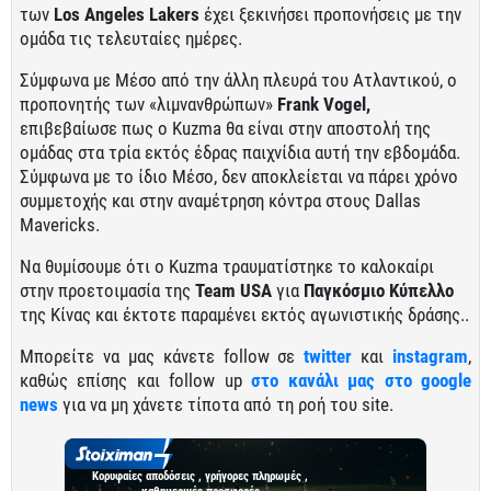
των
Los Angeles Lakers
έχει ξεκινήσει προπονήσεις με την
ομάδα τις τελευταίες ημέρες.
Σύμφωνα με Μέσο από την άλλη πλευρά του Ατλαντικού, ο
προπονητής των «λιμνανθρώπων»
Frank Vogel,
επιβεβαίωσε πως ο Kuzma θα είναι στην αποστολή της
ομάδας στα τρία εκτός έδρας παιχνίδια αυτή την εβδομάδα.
Σύμφωνα με το ίδιο Μέσο, δεν αποκλείεται να πάρει χρόνο
συμμετοχής και στην αναμέτρηση κόντρα στους Dallas
Mavericks.
Να θυμίσουμε ότι ο Kuzma τραυματίστηκε το καλοκαίρι
στην προετοιμασία της
Team USA
για
Παγκόσμιο Κύπελλο
της Κίνας και έκτοτε παραμένει εκτός αγωνιστικής δράσης..
Μπορείτε να μας κάνετε follow σε
twitter
και
instagram
,
καθώς επίσης και follow up
στο κανάλι μας στο google
news
για να μη χάνετε τίποτα από τη ροή του site.
Κορυφαίες αποδόσεις , γρήγορες πληρωμές ,