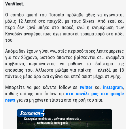
VanVleet
.
Ο combo guard του Toronto πρόλαβε χθες να αγωνιστεί
μόλις 12 λεπτά στο παιχνίδι με τους Sixers. Από εκεί και
πέρα δεν ξανά μπήκε στο παρκέ, ενώ η ενημέρωση των
Καναδών αναφέρει πως έχει υποστεί τραυματισμό στο πόδι
του.
Ακόμα δεν έχουν γίνει γνωστές περισσότερες λεπτομέρειες
για τον 25χρονο, ωστόσο άπαντες βρίσκονται σε… αναμμένα
κάρβουνα, περιμένοντας να μάθουν το διάστημα της
απουσίας του. Άλλωστε μιλάμε για παίκτη – κλειδί, με 18
πόντους μέσο όρο ανά αγώνα και επτά ασίστ μέχρι στιγμής.
Μπορείτε να μας κάνετε follow σε
twitter
και
instagram
,
καθώς επίσης και follow up
στο κανάλι μας στο google
news
για να μη χάνετε τίποτα από τη ροή του site.
Κορυφαίες αποδόσεις , γρήγορες πληρωμές ,
καθημερινές προσφορές