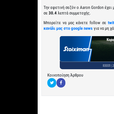
Την εφετινή σεζόν ο Aaron Gordon έχει
σε
30.4
λεπτά συμμετοχής.
Μπορείτε να μας κάνετε follow σε
twi
κανάλι μας στο google news
για να μη χά
Κορυ
ΕΕΕΠ |
Κοινοποίηση Άρθρου