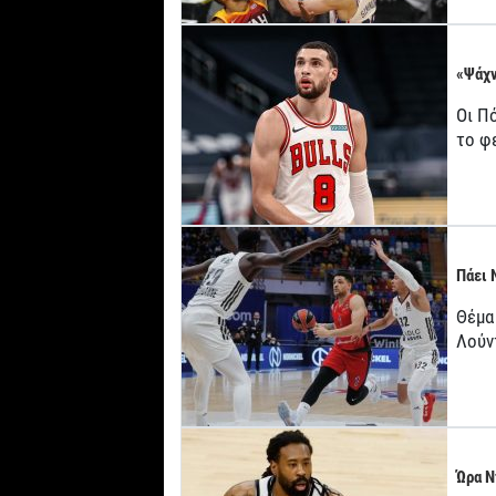
«Ψάχν
Οι Πό
το φ
Πάει 
Θέμα
Λούν
Ώρα Ν