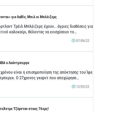
ονται» για ΛαΒίν, Μπιλ οι Μπλέιζερς
ρτλαντ Τρέιλ Μπλέιζερς έχουν... άγριες διαθέσεις για
ετινό καλοκαίρι, θέλοντας να ενισχύσουν το…
07/06/22
NBA ο Λούντμπεργκ
 χρόνου είναι η επισημοποίηση της απόκτησης του Ίφε
τμπεργκ. Ο 27χρονος γκαρντ που αποχώρησε…
12/03/22
τεΆντρε Τζόρνταν στους 76ερς!