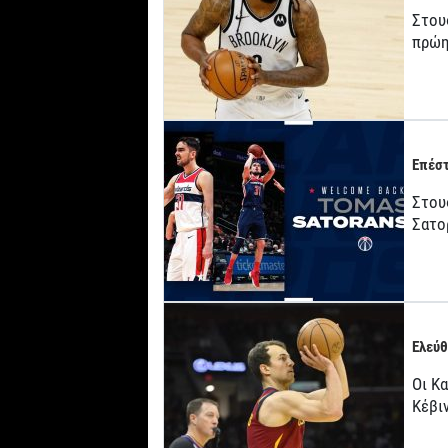
Στου
πρώη
Επέστ
Στους
Σατο
Ελεύθ
Οι Κ
Κέβι