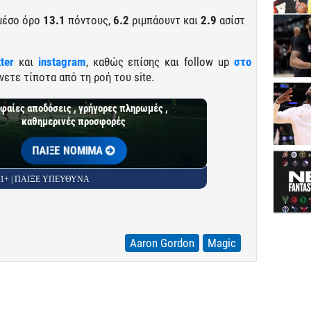
 μέσο όρο
13.1
πόντους,
6.2
ριμπάουντ και
2.9
ασίστ
tter
και
instagram
, καθώς επίσης και follow up
στο
νετε τίποτα από τη ροή του site.
φαίες αποδόσεις , γρήγορες πληρωμές ,
καθημερινές προσφορές
ΠΑΙΞΕ ΝΟΜΙΜΑ
 21+ | ΠΑΙΞΕ ΥΠΕΥΘΥΝΑ
Aaron Gordon
Magic