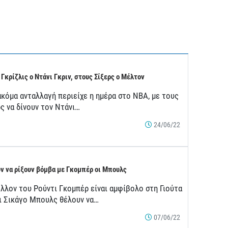
 Γκρίζλις ο Ντάνι Γκριν, στους Σίξερς ο Μέλτον
ακόμα ανταλλαγή περιείχε η ημέρα στο ΝΒΑ, με τους
ς να δίνουν τον Ντάνι…
24/06/22
ν να ρίξουν βόμβα με Γκομπέρ οι Μπουλς
έλλον του Ρούντι Γκομπέρ είναι αμφίβολο στη Γιούτα
οι Σικάγο Μπουλς θέλουν να…
07/06/22