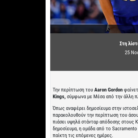
Στη λίστ
25 Νο
Την περίπτωση του
Aaron Gordon
φαίνετ
Kings,
σύμφωνα με Μέσα από την άλλη π
Όπως αναφέρει δημοσίευμα στην ιστοσελί
παρακολουθούν την περίπτωση του άσου 
πιάσει υψηλά στάνταρ απόδοσης στους Ki
δημοσίευμα, η ομάδα από το Sacramento 
παίκτη τις επόμενες ημέρες.