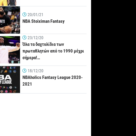
20/01/21
NBA Stoiximan Fantasy
23/12/20
Όλα τα δαχτυλίδια των
πρωταθλητών από το 1990 μέχρι
σήμερα!…
18/12/20
NBAholics Fantasy League 2020-
2021