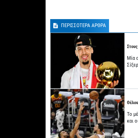
ΠΕΡΙΣΣΟΤΕΡΑ ΑΡΘΡΑ
Στους
Μία 
Σίξερ
Θέλου
Το μ
και 