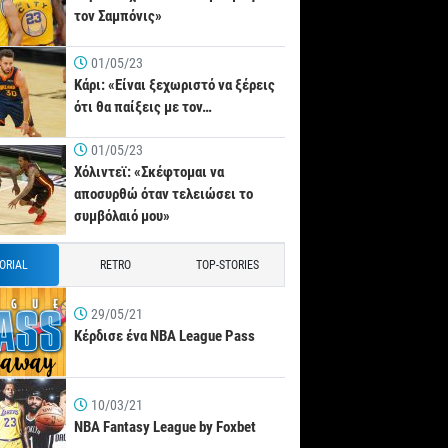
τον Σαμπόνις»
01/05/23
Κάρι: «Είναι ξεχωριστό να ξέρεις
ότι θα παίξεις με τον…
01/05/23
Χόλιντεϊ: «Σκέφτομαι να
αποσυρθώ όταν τελειώσει το
συμβόλαιό μου»
TORIAL
RETRO
TOP-STORIES
29/05/21
Κέρδισε ένα NBA League Pass
10/03/21
NBA Fantasy League by Foxbet