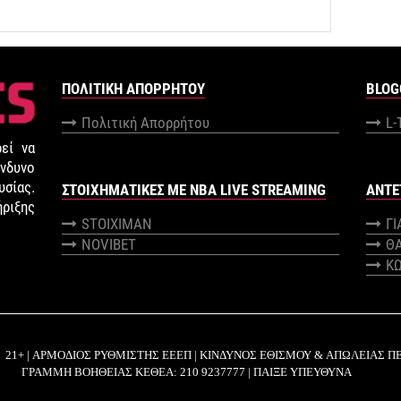
ΠΟΛΙΤΙΚΉ ΑΠΟΡΡΉΤΟΥ
BLOG
Πολιτική Απορρήτου
L-
εί να
νδυνο
σίας.
ΣΤΟΙΧΗΜΑΤΙΚΕΣ ΜΕ NBA LIVE STREAMING
ANTE
ήριξης
STOIXIMAN
Γ
NOVIBET
Θ
Κ