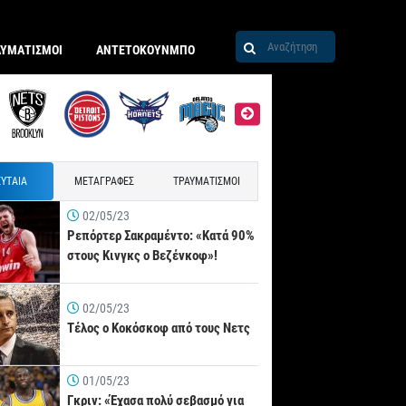
ΑΥΜΑΤΙΣΜΟΙ
ΑΝΤΕΤΟΚΟΥΝΜΠΟ
ΥΤΑΙΑ
ΜΕΤΑΓΡΑΦΕΣ
ΤΡΑΥΜΑΤΙΣΜΟΙ
02/05/23
Ρεπόρτερ Σακραμέντο: «Κατά 90%
στους Κινγκς ο Βεζένκοφ»!
02/05/23
Τέλος ο Κοκόσκοφ από τους Νετς
01/05/23
Γκριν: «Έχασα πολύ σεβασμό για