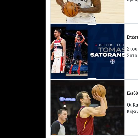
Επέστ
Στους
Σατο
Ελεύθ
Οι Κ
Κέβι