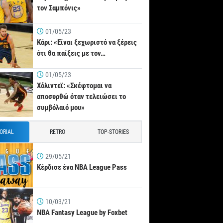
τον Σαμπόνις»
01/05/23
Κάρι: «Είναι ξεχωριστό να ξέρεις
ότι θα παίξεις με τον…
01/05/23
Χόλιντεϊ: «Σκέφτομαι να
αποσυρθώ όταν τελειώσει το
συμβόλαιό μου»
TORIAL
RETRO
TOP-STORIES
29/05/21
Κέρδισε ένα NBA League Pass
10/03/21
NBA Fantasy League by Foxbet