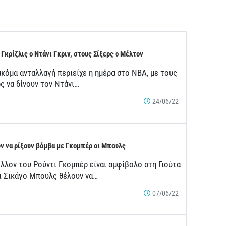
 Γκρίζλις ο Ντάνι Γκριν, στους Σίξερς ο Μέλτον
ακόμα ανταλλαγή περιείχε η ημέρα στο ΝΒΑ, με τους
ς να δίνουν τον Ντάνι…
24/06/22
ν να ρίξουν βόμβα με Γκομπέρ οι Μπουλς
έλλον του Ρούντι Γκομπέρ είναι αμφίβολο στη Γιούτα
οι Σικάγο Μπουλς θέλουν να…
07/06/22