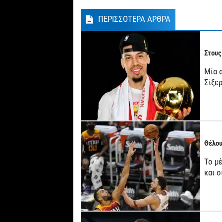
ΠΕΡΙΣΣΟΤΕΡΑ ΑΡΘΡΑ
Στους
Μία 
Σίξερ
Θέλου
Το μ
και 