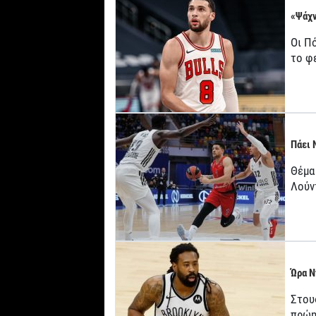
«Ψάχν
Οι Πό
το φ
Πάει 
Θέμα
Λούν
Ώρα Ν
Στου
πρώη