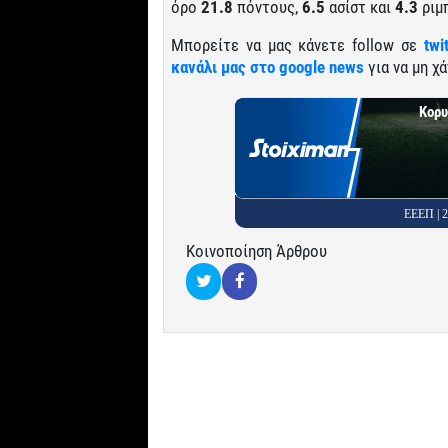
όρο
21.8
πόντους,
6.5
ασίστ και
4.3
ριμ
Μπορείτε να μας κάνετε follow σε
twi
κανάλι μας στο google news
για να μη χά
Κορυ
ΕΕΕΠ |
Κοινοποίηση Άρθρου