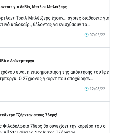
ονται» για ΛαΒίν, Μπιλ οι Μπλέιζερς
ρτλαντ Τρέιλ Μπλέιζερς έχουν... άγριες διαθέσεις για
ετινό καλοκαίρι, θέλοντας να ενισχύσουν το…
07/06/22
NBA ο Λούντμπεργκ
 χρόνου είναι η επισημοποίηση της απόκτησης του Ίφε
τμπεργκ. Ο 27χρονος γκαρντ που αποχώρησε…
12/03/22
τεΆντρε Τζόρνταν στους 76ερς!
ς Φιλαδέλφεια 76ερς θα συνεχίσει την καριέρα του ο
ν All Star σέντερ ΝτεΆντρε Τζόρνταν.…