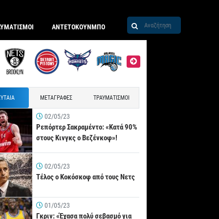
ΑΥΜΑΤΙΣΜΟΙ
ΑΝΤΕΤΟΚΟΥΝΜΠΟ
ΥΤΑΙΑ
ΜΕΤΑΓΡΑΦΕΣ
ΤΡΑΥΜΑΤΙΣΜΟΙ
02/05/23
Ρεπόρτερ Σακραμέντο: «Κατά 90%
στους Κινγκς ο Βεζένκοφ»!
02/05/23
Τέλος ο Κοκόσκοφ από τους Νετς
01/05/23
Γκριν: «Έχασα πολύ σεβασμό για