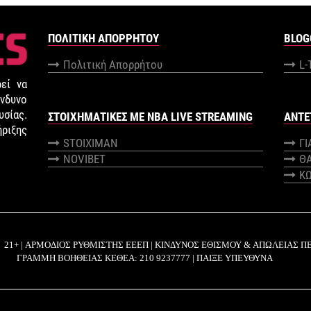
ΠΟΛΙΤΙΚΉ ΑΠΟΡΡΉΤΟΥ
BLOG
Πολιτική Απορρήτου
L-
εί να
νδυνο
σίας.
ΣΤΟΙΧΗΜΑΤΙΚΕΣ ΜΕ NBA LIVE STREAMING
ANTE
ήριξης
STOIXIMAN
Γ
NOVIBET
Θ
Κ