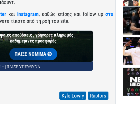
πάουντ.
tter
και
instagram
, καθώς επίσης και follow up
στο
νετε τίποτα από τη ροή του site.
φαίες αποδόσεις , γρήγορες πληρωμές ,
καθημερινές προσφορές
ΠΑΙΞΕ ΝΟΜΙΜΑ
 21+ | ΠΑΙΞΕ ΥΠΕΥΘΥΝΑ
Kyle Lowry
Raptors