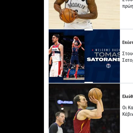
πρώη
Επέστ
Στους
Σατο
Ελεύθ
Οι Κ
Κέβι