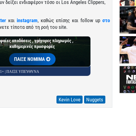
υν δείξει ενδιαφέρον τόσο οι Los Angeles Clippers,
tter
και
instagram
, καθώς επίσης και follow up
στο
νετε τίποτα από τη ροή του site.
φαίες αποδόσεις , γρήγορες πληρωμές ,
καθημερινές προσφορές
ΠΑΙΞΕ ΝΟΜΙΜΑ
 21+ | ΠΑΙΞΕ ΥΠΕΥΘΥΝΑ
Kevin Love
Nuggets