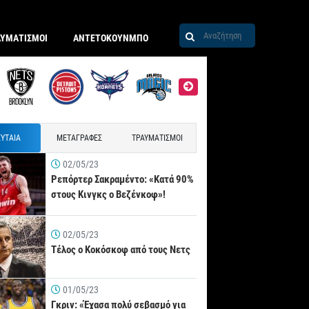
ΑΥΜΑΤΙΣΜΟΙ
ΑΝΤΕΤΟΚΟΥΝΜΠΟ
ΥΤΑΙΑ
ΜΕΤΑΓΡΑΦΕΣ
ΤΡΑΥΜΑΤΙΣΜΟΙ
02/05/23
Ρεπόρτερ Σακραμέντο: «Κατά 90%
στους Κινγκς ο Βεζένκοφ»!
02/05/23
Τέλος ο Κοκόσκοφ από τους Νετς
01/05/23
Γκριν: «Έχασα πολύ σεβασμό για