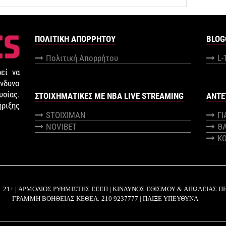
ΠΟΛΙΤΙΚΉ ΑΠΟΡΡΉΤΟΥ
BLOG
Πολιτική Απορρήτου
L-
εί να
νδυνο
σίας.
ΣΤΟΙΧΗΜΑΤΙΚΕΣ ΜΕ NBA LIVE STREAMING
ANTE
ήριξης
STOIXIMAN
Γ
NOVIBET
Θ
Κ