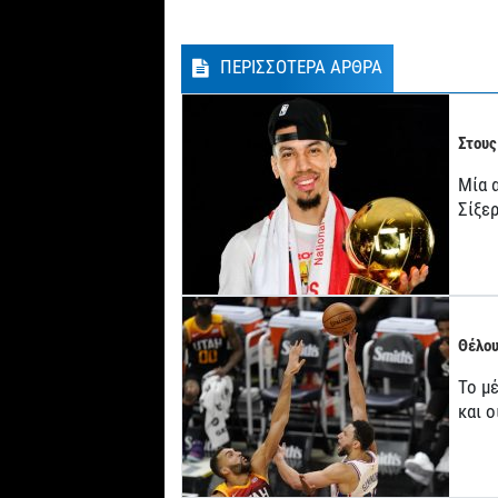
ΠΕΡΙΣΣΟΤΕΡΑ ΑΡΘΡΑ
Στους
Μία 
Σίξερ
Θέλου
Το μ
και 