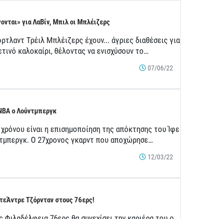
ονται» για ΛαΒίν, Μπιλ οι Μπλέιζερς
ρτλαντ Τρέιλ Μπλέιζερς έχουν... άγριες διαθέσεις για
ετινό καλοκαίρι, θέλοντας να ενισχύσουν το…
07/06/22
NBA ο Λούντμπεργκ
 χρόνου είναι η επισημοποίηση της απόκτησης του Ίφε
τμπεργκ. Ο 27χρονος γκαρντ που αποχώρησε…
12/03/22
τεΆντρε Τζόρνταν στους 76ερς!
ς Φιλαδέλφεια 76ερς θα συνεχίσει την καριέρα του ο