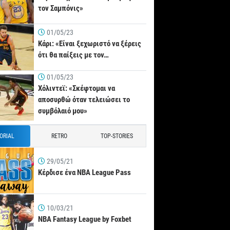
τον Σαμπόνις»
01/05/23
Κάρι: «Είναι ξεχωριστό να ξέρεις
ότι θα παίξεις με τον…
01/05/23
Χόλιντεϊ: «Σκέφτομαι να
αποσυρθώ όταν τελειώσει το
συμβόλαιό μου»
TORIAL
RETRO
TOP-STORIES
29/05/21
Κέρδισε ένα NBA League Pass
10/03/21
NBA Fantasy League by Foxbet