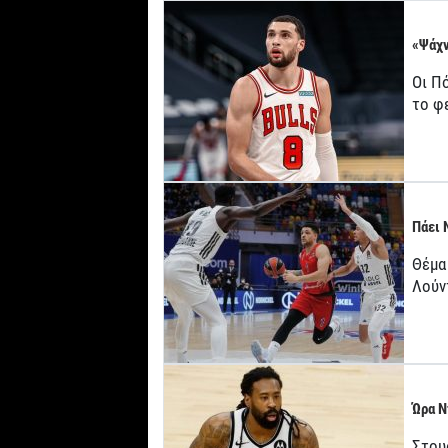
«Ψάχν
Οι Πό
το φ
Πάει 
Θέμα
Λούν
Ώρα Ν
Στου