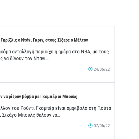
 Γκρίζλις ο Ντάνι Γκριν, στους Σίξερς ο Μέλτον
ακόμα ανταλλαγή περιείχε η ημέρα στο ΝΒΑ, με τους
ς να δίνουν τον Ντάνι…
24/06/22
ν να ρίξουν βόμβα με Γκομπέρ οι Μπουλς
έλλον του Ρούντι Γκομπέρ είναι αμφίβολο στη Γιούτα
οι Σικάγο Μπουλς θέλουν να…
07/06/22