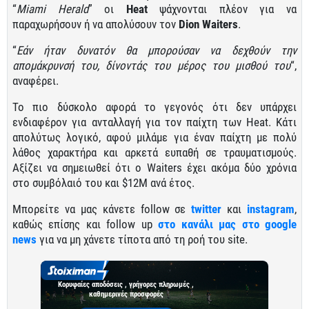
“
Miami Herald
” οι
Heat
ψάχνονται πλέον για να
παραχωρήσουν ή να απολύσουν τον
Dion
Waiters
.
“
Εάν ήταν δυνατόν θα μπορούσαν να δεχθούν την
απομάκρυνσή του, δίνοντάς του μέρος του μισθού του
“,
αναφέρει.
Το πιο δύσκολο αφορά το γεγονός ότι δεν υπάρχει
ενδιαφέρον για ανταλλαγή για τον παίχτη των Heat. Κάτι
απολύτως λογικό, αφού μιλάμε για έναν παίχτη με πολύ
λάθος χαρακτήρα και αρκετά ευπαθή σε τραυματισμούς.
Αξίζει να σημειωθεί ότι ο Waiters έχει ακόμα δύο χρόνια
στο συμβόλαιό του και $12Μ ανά έτος.
Μπορείτε να μας κάνετε follow σε
twitter
και
instagram
,
καθώς επίσης και follow up
στο κανάλι μας στο google
news
για να μη χάνετε τίποτα από τη ροή του site.
Κορυφαίες αποδόσεις , γρήγορες πληρωμές ,
καθημερινές προσφορές