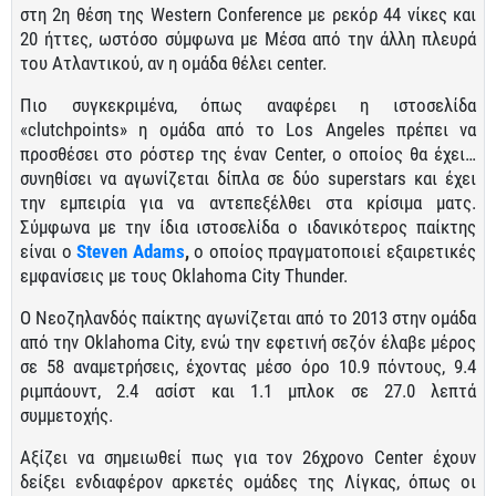
στη 2η θέση της Western Conference με ρεκόρ 44 νίκες και
20 ήττες, ωστόσο σύμφωνα με Μέσα από την άλλη πλευρά
του Ατλαντικού, αν η ομάδα θέλει center.
Πιο συγκεκριμένα, όπως αναφέρει η ιστοσελίδα
«clutchpoints» η ομάδα από το Los Angeles πρέπει να
προσθέσει στο ρόστερ της έναν Center, ο οποίος θα έχει…
συνηθίσει να αγωνίζεται δίπλα σε δύο superstars και έχει
την εμπειρία για να αντεπεξέλθει στα κρίσιμα ματς.
Σύμφωνα με την ίδια ιστοσελίδα ο ιδανικότερος παίκτης
είναι ο
Steven Adams
,
ο οποίος πραγματοποιεί εξαιρετικές
εμφανίσεις με τους Oklahoma City Thunder.
Ο Νεοζηλανδός παίκτης αγωνίζεται από το 2013 στην ομάδα
από την Oklahoma City, ενώ την εφετινή σεζόν έλαβε μέρος
σε 58 αναμετρήσεις, έχοντας μέσο όρο 10.9 πόντους, 9.4
ριμπάουντ, 2.4 ασίστ και 1.1 μπλοκ σε 27.0 λεπτά
συμμετοχής.
Αξίζει να σημειωθεί πως για τον 26χρονο Center έχουν
δείξει ενδιαφέρον αρκετές ομάδες της Λίγκας, όπως οι