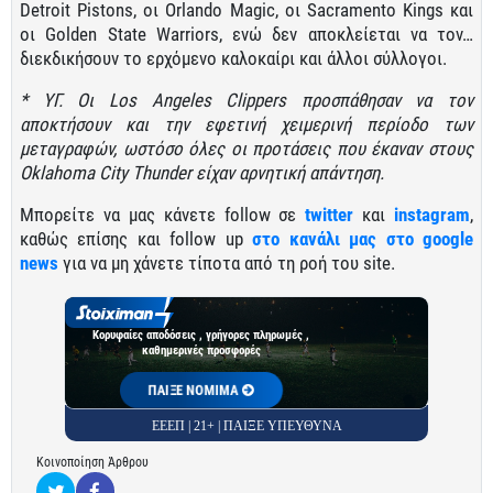
Detroit Pistons, οι Orlando Magic, οι Sacramento Kings και
οι Golden State Warriors, ενώ δεν αποκλείεται να τον…
διεκδικήσουν το ερχόμενο καλοκαίρι και άλλοι σύλλογοι.
* ΥΓ. Οι Los Angeles Clippers προσπάθησαν να τον
αποκτήσουν και την εφετινή χειμερινή περίοδο των
μεταγραφών, ωστόσο όλες οι προτάσεις που έκαναν στους
Oklahoma City Thunder είχαν αρνητική απάντηση.
Μπορείτε να μας κάνετε follow σε
twitter
και
instagram
,
καθώς επίσης και follow up
στο κανάλι μας στο google
news
για να μη χάνετε τίποτα από τη ροή του site.
Κορυφαίες αποδόσεις , γρήγορες πληρωμές ,
καθημερινές προσφορές
ΠΑΙΞΕ ΝΟΜΙΜΑ
ΕΕΕΠ | 21+ | ΠΑΙΞΕ ΥΠΕΥΘΥΝΑ
Κοινοποίηση Άρθρου