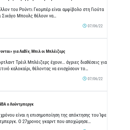
έλλον του Ρούντι Γκομπέρ είναι αμφίβολο στη Γιούτα
οι Σικάγο Μπουλς θέλουν να…
07/06/22
ονται» για ΛαΒίν, Μπιλ οι Μπλέιζερς
ρτλαντ Τρέιλ Μπλέιζερς έχουν... άγριες διαθέσεις για
ετινό καλοκαίρι, θέλοντας να ενισχύσουν το…
07/06/22
NBA ο Λούντμπεργκ
 χρόνου είναι η επισημοποίηση της απόκτησης του Ίφε
τμπεργκ. Ο 27χρονος γκαρντ που αποχώρησε…