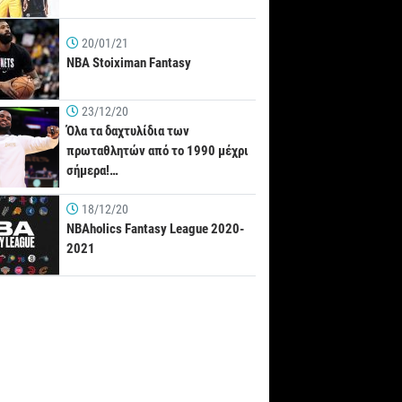
20/01/21
NBA Stoiximan Fantasy
23/12/20
Όλα τα δαχτυλίδια των
πρωταθλητών από το 1990 μέχρι
σήμερα!…
18/12/20
NBAholics Fantasy League 2020-
2021