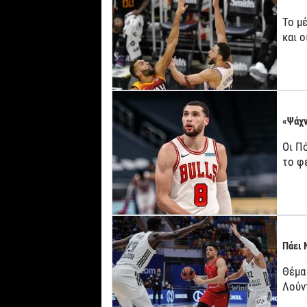
Το μ
και 
«Ψάχν
Οι Πό
το φ
Πάει 
Θέμα
Λούν