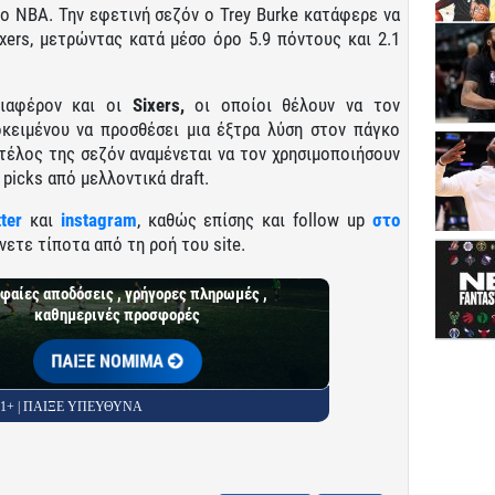
ο ΝΒΑ. Την εφετινή σεζόν ο Trey Burke κατάφερε να
ixers, μετρώντας κατά μέσο όρο 5.9 πόντους και 2.1
νδιαφέρον και οι
Sixers,
οι οποίοι θέλουν να τον
κειμένου να προσθέσει μια έξτρα λύση στον πάγκο
 τέλος της σεζόν αναμένεται να τον χρησιμοποιήσουν
picks από μελλοντικά draft.
tter
και
instagram
, καθώς επίσης και follow up
στο
νετε τίποτα από τη ροή του site.
φαίες αποδόσεις , γρήγορες πληρωμές ,
καθημερινές προσφορές
ΠΑΙΞΕ ΝΟΜΙΜΑ
 21+ | ΠΑΙΞΕ ΥΠΕΥΘΥΝΑ