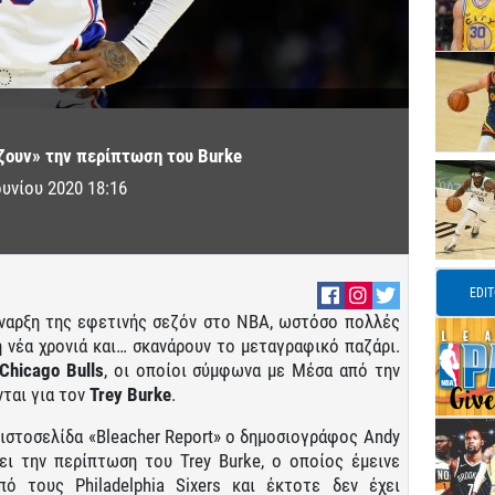
ζουν» την περίπτωση του Burke
ουνίου 2020 18:16
EDI
έναρξη της εφετινής σεζόν στο ΝΒΑ, ωστόσο πολλές
η νέα χρονιά και… σκανάρουν το μεταγραφικό παζάρι.
Chicago
Bulls
, οι οποίοι σύμφωνα με Μέσα από την
ται για τον
Trey
Burke
.
ιστοσελίδα «Bleacher Report» ο δημοσιογράφος Andy
ει την περίπτωση του Trey Burke, ο οποίος έμεινε
ό τους Philadelphia Sixers και έκτοτε δεν έχει