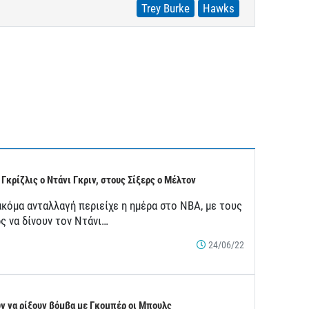
Trey Burke
Hawks
 Γκρίζλις ο Ντάνι Γκριν, στους Σίξερς ο Μέλτον
ακόμα ανταλλαγή περιείχε η ημέρα στο ΝΒΑ, με τους
ς να δίνουν τον Ντάνι…
24/06/22
ν να ρίξουν βόμβα με Γκομπέρ οι Μπουλς