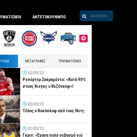
ΑΥΜΑΤΙΣΜΟΙ
ΑΝΤΕΤΟΚΟΥΝΜΠΟ
ΥΤΑΙΑ
ΜΕΤΑΓΡΑΦΕΣ
ΤΡΑΥΜΑΤΙΣΜΟΙ
02/05/23
Ρεπόρτερ Σακραμέντο: «Κατά 90%
στους Κινγκς ο Βεζένκοφ»!
02/05/23
Τέλος ο Κοκόσκοφ από τους Νετς
01/05/23
Γκριν: «Έχασα πολύ σεβασμό για