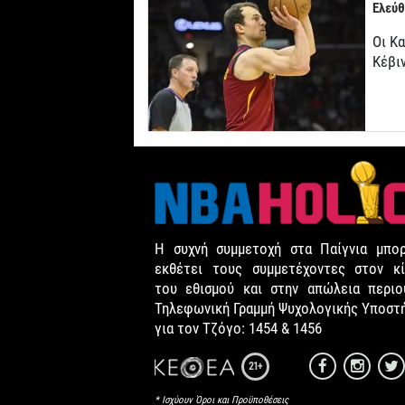
Ελεύθ
Οι Κ
Κέβι
Η συχνή συμμετοχή στα Παίγνια μπορ
εκθέτει τους συμμετέχοντες στον κί
του εθισμού και στην απώλεια περιου
Τηλεφωνική Γραμμή Ψυχολογικής Υποστ
για τον Τζόγο: 1454 & 1456
21+
* Ισχύουν Όροι και Προϋποθέσεις