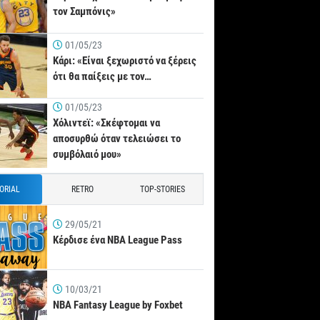
τον Σαμπόνις»
01/05/23
Κάρι: «Είναι ξεχωριστό να ξέρεις
ότι θα παίξεις με τον…
01/05/23
Χόλιντεϊ: «Σκέφτομαι να
αποσυρθώ όταν τελειώσει το
συμβόλαιό μου»
TORIAL
RETRO
TOP-STORIES
29/05/21
Κέρδισε ένα NBA League Pass
10/03/21
NBA Fantasy League by Foxbet