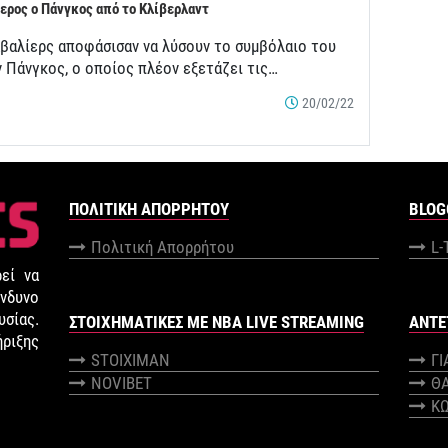
ερος ο Πάνγκος από το Κλίβερλαντ
αβαλίερς αποφάσισαν να λύσουν το συμβόλαιο του
ν Πάνγκος, ο οποίος πλέον εξετάζει τις…
20/02/22
ΠΟΛΙΤΙΚΉ ΑΠΟΡΡΉΤΟΥ
BLOG
Πολιτική Απορρήτου
L-
εί να
νδυνο
σίας.
ΣΤΟΙΧΗΜΑΤΙΚΕΣ ΜΕ NBA LIVE STREAMING
ANTE
ήριξης
STOIXIMAN
Γ
NOVIBET
Θ
Κ