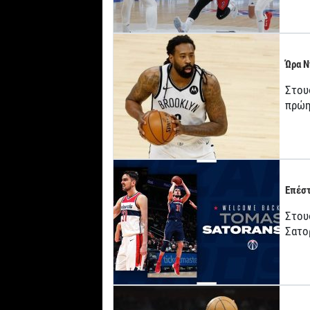
Ώρα Ν
Στου
πρώη
Επέστ
Στους
Σατο