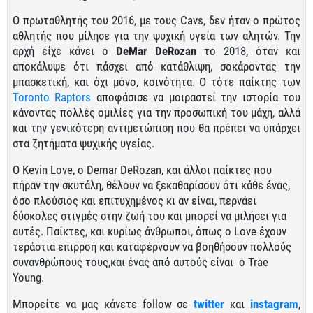
Ο πρωταθλητής του 2016, με τους Cavs, δεν ήταν ο πρώτος
αθλητής που μίλησε για την ψυχική υγεία των αλητών. Την
αρχή είχε κάνει ο
DeMar DeRozan
το 2018, όταν και
αποκάλυψε ότι πάσχει από κατάθλιψη, σοκάροντας την
μπασκετική, και όχι μόνο, κοινότητα. Ο τότε παίκτης των
Toronto Raptors
αποφάσισε να μοιραστεί την ιστορία του
κάνοντας πολλές ομιλίες για την προσωπική του μάχη, αλλά
και την γενικότερη αντιμετώπιση που θα πρέπει να υπάρχει
στα ζητήματα ψυχικής υγείας.
O Kevin Love, o Demar DeRozan, και άλλοι παίκτες που
πήραν την σκυτάλη, θέλουν να ξεκαθαρίσουν ότι κάθε ένας,
όσο πλούσιος και επιτυχημένος κι αν είναι, περνάει
δύσκολες στιγμές στην ζωή του και μπορεί να μιλήσει για
αυτές. Παίκτες, και κυρίως άνθρωποι, όπως ο Love έχουν
τεράστια επιρροή και καταφέρνουν να βοηθήσουν πολλούς
συνανθρώπους τους,και ένας από αυτούς είναι ο Trae
Young.
Μπορείτε να μας κάνετε follow σε
twitter
και
instagram
,