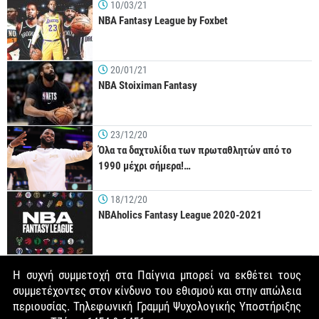
10/03/21
NBA Fantasy League by Foxbet
20/01/21
NBA Stoiximan Fantasy
23/12/20
Όλα τα δαχτυλίδια των πρωταθλητών από το
1990 μέχρι σήμερα!…
18/12/20
NBAholics Fantasy League 2020-2021
Η συχνή συμμετοχή στα Παίγνια μπορεί να εκθέτει τους
συμμετέχοντες στον κίνδυνο του εθισμού και στην απώλεια
περιουσίας. Τηλεφωνική Γραμμή Ψυχολογικής Υποστήριξης