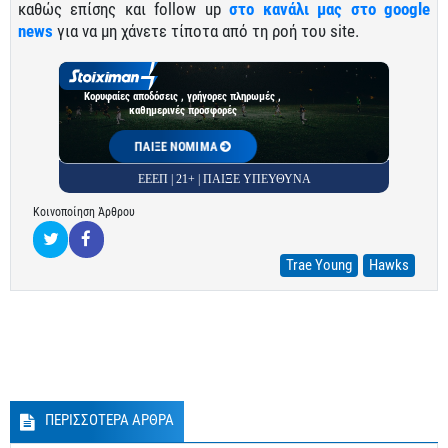
καθώς επίσης και follow up
στο κανάλι μας στο google
news
για να μη χάνετε τίποτα από τη ροή του site.
Κορυφαίες αποδόσεις , γρήγορες πληρωμές ,
καθημερινές προσφορές
ΠΑΙΞΕ ΝΟΜΙΜΑ
ΕΕΕΠ | 21+ | ΠΑΙΞΕ ΥΠΕΥΘΥΝΑ
Κοινοποίηση Άρθρου
Trae Young
Hawks
ΠΕΡΙΣΣΟΤΕΡΑ ΑΡΘΡΑ