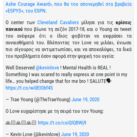
Ashe Courage Award», που θα του απονεμηθεί στα βραβεία
«ESPYS», του ESPN
.
Ο center των
Cleveland Cavaliers
μίλησε για τις
κρίσεις
πανικού
που βίωνε τη σεζόν 2017-18, και ο Young σε tweet
του ανέφερε ότι ο ίδιος φοβόταν να εκφράσει τα
συναισθήματά του. Βλέποντας τον Love να μιλάει, ένιωσε
πιο σίγουρος να αντιμετωπίσει, και να αποκαλύψει, τα δικά
του προβλήματα όσον αφορά στην ψυχική του υγεία:
Well Deserved
@kevinlove
! Mental Health is REAL !
Something I was scared to really express at one point in my
life… you helped change that for me bro ! SALUTE🗣
https://t.co/wi0EIObf4S
— Trae Young (@TheTraeYoung)
June 19, 2020
Ο Love ευχαρίστησε με τη σειρά του τον Young:
🙏🏻🙏🏻🙏🏻
https://t.co/csiQlQBWj9
— Kevin Love (@kevinlove)
June 19, 2020