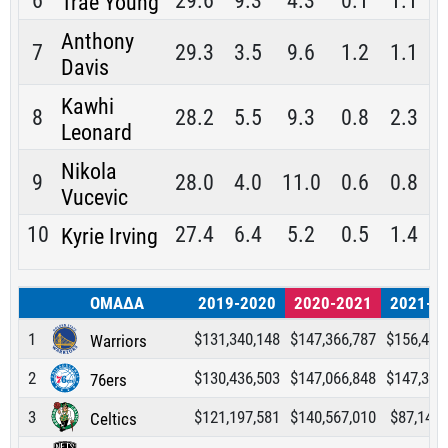
6
29.6
9.3
4.3
0.1
1.1
Trae Young
Anthony
7
29.3
3.5
9.6
1.2
1.1
Davis
Kawhi
8
28.2
5.5
9.3
0.8
2.3
Leonard
Nikola
9
28.0
4.0
11.0
0.6
0.8
Vucevic
10
27.4
6.4
5.2
0.5
1.4
Kyrie Irving
ΟΜΑΔΑ
2019-2020
2020-2021
2021-2
1
$131,340,148
$147,366,787
$156,415
Warriors
2
$130,436,503
$147,066,848
$147,372
76ers
3
$121,197,581
$140,567,010
$87,145,
Celtics