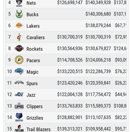
4
$126,698,147
$140,349,928
$137,833
Nets
5
$140,306,680
$107,160
Bucks
6
$138,079,244
$67,714,
Lakers
7
$130,700,319
$130,700,319
$72,951,
Cavaliers
8
$130,564,936
$130,679,827
$124,689
Rockets
9
$114,708,526
$124,006,218
$93,096,
Pacers
10
$133,220,515
$122,286,739
$76,234,
Magic
11
$123,420,246
$120,359,841
$26,233,
Spurs
12
$122,004,128
$117,754,472
$44,943,
Jazz
13
$133,763,833
$115,589,373
$108,847
Clippers
14
$128,882,901
$113,107,635
$82,224,
Grizzlies
15
$139,313,321
$109,958,442
$95,713,
Trail Blazers