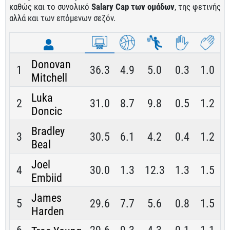
καθώς και το συνολικό
Salary Cap των ομάδων
, της φετινής
αλλά και των επόμενων σεζόν.
Donovan
1
36.3
4.9
5.0
0.3
1.0
Mitchell
Luka
2
31.0
8.7
9.8
0.5
1.2
Doncic
Bradley
3
30.5
6.1
4.2
0.4
1.2
Beal
Joel
4
30.0
1.3
12.3
1.3
1.5
Embiid
James
5
29.6
7.7
5.6
0.8
1.5
Harden