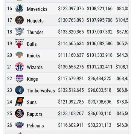
16
$122,097,076
$108,221,166
$84,089,
Mavericks
17
$130,763,093
$107,995,708
$104,503
Nuggets
18
$133,820,365
$107,007,332
$57,521,
Thunder
19
$114,665,634
$106,082,586
$65,249,
Bulls
20
$111,160,637
$101,333,918
$44,286,
Knicks
21
$130,655,276
$101,202,411
$108,184
Wizards
22
$117,679,921
$96,484,325
$68,456,
Kings
23
$132,512,645
$96,033,518
$86,842,
Timberwolves
24
$121,092,786
$93,708,606
$78,044,
Suns
25
$123,108,207
$86,093,110
$46,500,
Raptors
26
$116,602,911
$83,201,113
$46,363,
Pelicans