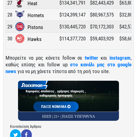
27
$134,341,791
$82,443,429
$63,800,
Heat
28
$124,399,147
$80,967,575
$32,889,
Hornets
29
$130,445,720
$70,172,303
$42,570,
Pistons
30
$114,377,720
$59,403,929
$58,684,
Hawks
Μπορείτε να μας κάνετε follow σε
twitter
και
instagram
,
καθώς επίσης και follow up
στο κανάλι μας στο google
news
για να μη χάνετε τίποτα από τη ροή του site.
Κορυφαίες αποδόσεις , γρήγορες πληρωμές ,
καθημερινές προσφορές
ΠΑΙΞΕ ΝΟΜΙΜΑ
ΕΕΕΠ | 21+ | ΠΑΙΞΕ ΥΠΕΥΘΥΝΑ
Κοινοποίηση Άρθρου